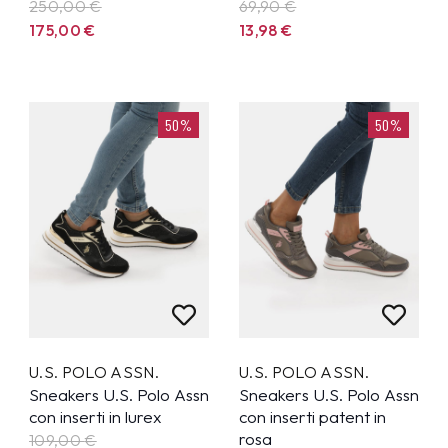
250,00
€
69,90
€
175,00
€
13,98
€
50%
50%
U.S. POLO ASSN.
U.S. POLO ASSN.
Sneakers U.S. Polo Assn
Sneakers U.S. Polo Assn
con inserti in lurex
con inserti patent in
rosa
109,00
€