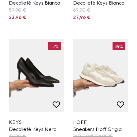
Decolleté Keys Bianca
Decolleté Keys Bianca
59,90
€
69,90
€
23,96
€
27,96
€
60%
64%
KEYS
HOFF
Decolleté Keys Nera
Sneakers Hoff Grigia
69,90
€
140,00 €
124,99
€