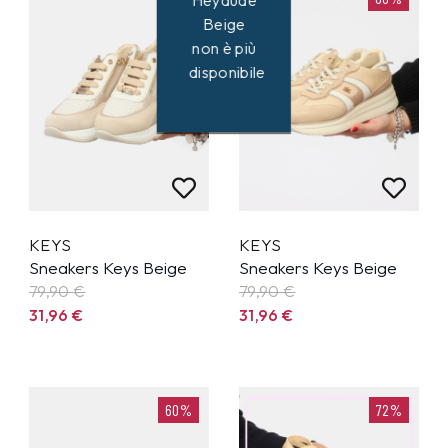
Heydude
Beige
non è più
disponibile
KEYS
KEYS
Sneakers Keys Beige
Sneakers Keys Beige
79,90
€
79,90
€
31,96
€
31,96
€
60%
72%