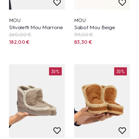
MOU
MOU
Stivaletti Mou Marrone
Sabot Mou Beige
260,00
€
119,00
€
182,00
€
83,30
€
30%
30%