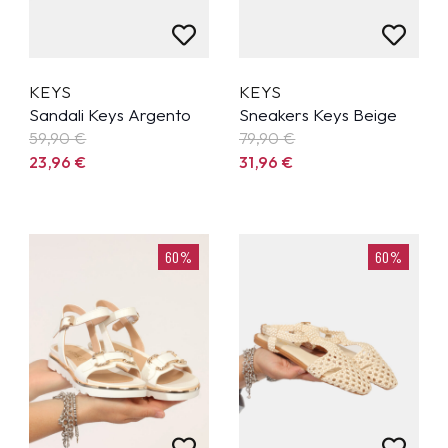
KEYS
KEYS
Sandali Keys Argento
Sneakers Keys Beige
59,90
€
79,90
€
23,96
€
31,96
€
60%
60%