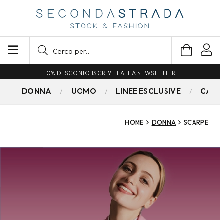
SPEDIZIONE GRATUITA PER ORDINI SUPERIORI A 79€
DONNA
UOMO
LINEE ESCLUSIVE
CAM
HOME
DONNA
SCARPE