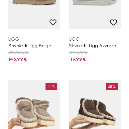
UGG
UGG
Stivaletti Ugg Beige
Stivaletti Ugg Azzurro
209,00 €
169,00 €
146,99
€
119,99
€
30%
30%