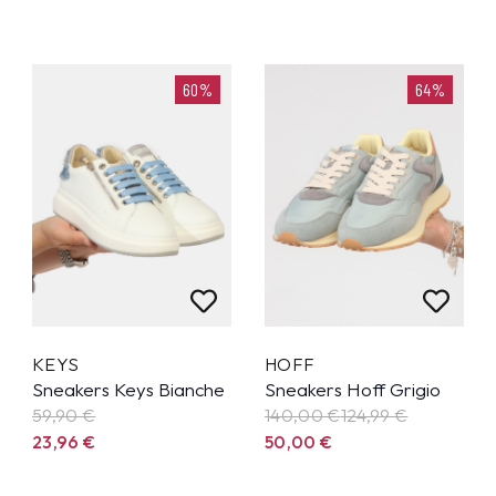
60%
64%
KEYS
HOFF
Sneakers Keys Bianche
Sneakers Hoff Grigio
59,90
€
140,00 €
124,99
€
23,96
€
50,00
€