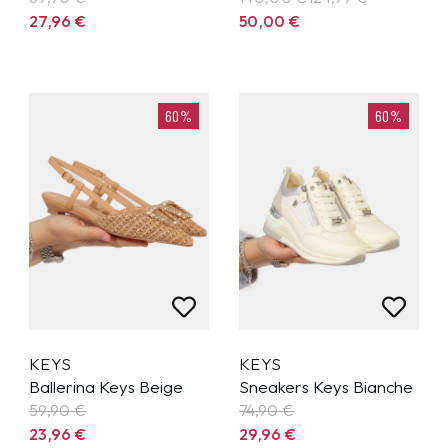
27,96
€
50,00
€
60%
60%
KEYS
KEYS
Ballerina Keys Beige
Sneakers Keys Bianche
59,90
€
74,90
€
23,96
€
29,96
€