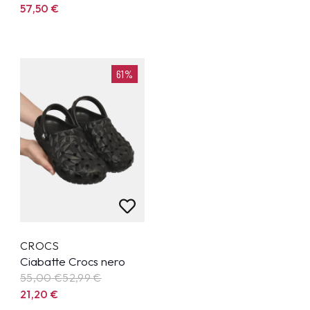
57,50
€
61%
CROCS
Ciabatte Crocs nero
55,00 €
52,99
€
21,20
€