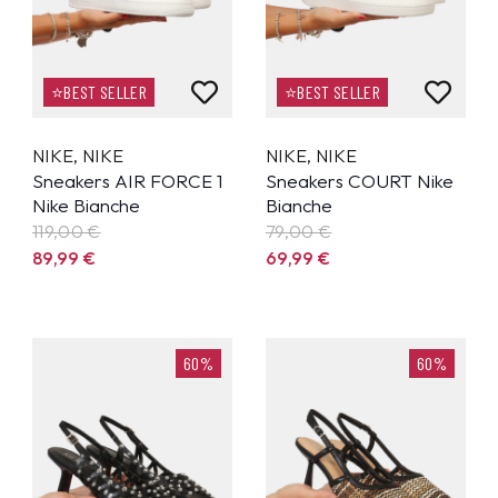
⭐BEST SELLER
⭐BEST SELLER
NIKE
,
NIKE
NIKE
,
NIKE
Sneakers AIR FORCE 1
Sneakers COURT Nike
Nike Bianche
Bianche
119,00 €
79,00 €
89,99
€
69,99
€
60%
60%