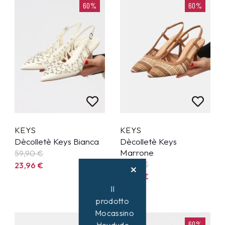
60%
60%
KEYS
KEYS
Dècolletè Keys Bianca
Dècolletè Keys
Marrone
59,90
€
59,90
€
23,96
€
23,96
€
Il
prodotto
Mocassino
60%
60%