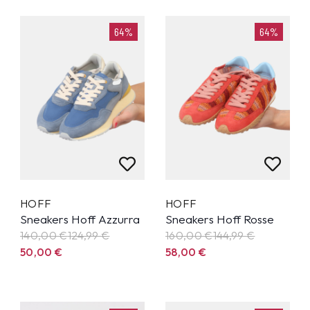
64%
64%
HOFF
HOFF
Sneakers Hoff Azzurra
Sneakers Hoff Rosse
140,00 €
124,99
€
160,00 €
144,99
€
50,00
€
58,00
€