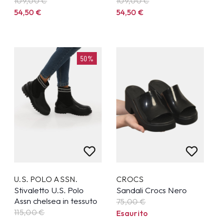
109,00
€
109,00
€
54,50
€
54,50
€
50%
U.S. POLO ASSN.
CROCS
Stivaletto U.S. Polo
Sandali Crocs Nero
Assn chelsea in tessuto
75,00 €
115,00
€
Esaurito