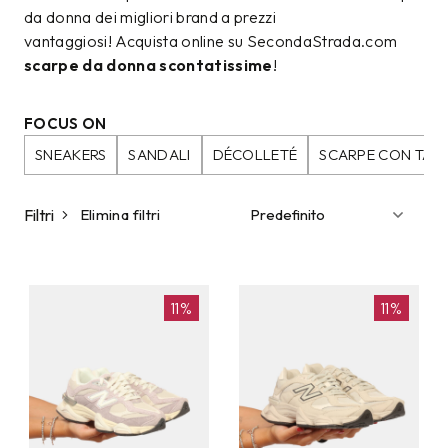
da donna dei migliori brand a prezzi
vantaggiosi! Acquista online su SecondaStrada.com
scarpe da donna scontatissime
!
FOCUS ON
SNEAKERS
SANDALI
DÉCOLLETÉ
SCARPE CON TAC
Filtri
Elimina filtri
11%
11%