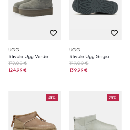
UGG
UGG
Stivale Ugg Verde
Stivale Ugg Grigio
179,00 €
199,00 €
124,99
€
139,99
€
30%
29%