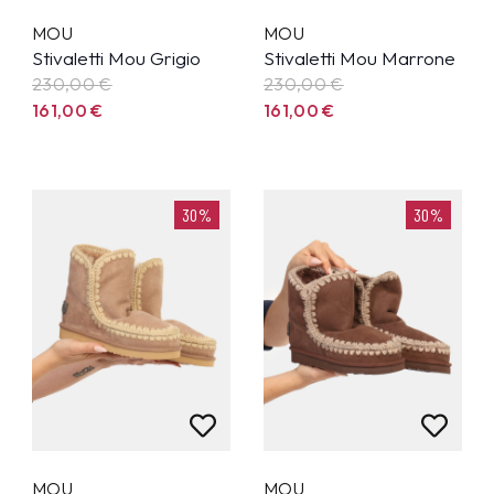
MOU
MOU
Stivaletti Mou Grigio
Stivaletti Mou Marrone
230,00
€
230,00
€
161,00
€
161,00
€
30%
30%
MOU
MOU