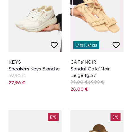
CAMPIONARIO
KEYS
CAFe`NOIR
Sneakers Keys Bianche
Sandali Cafe`Noir
Beige tg.37
69,90
€
99,00 €
69,99
€
27,96
€
28,00
€
17%
5%