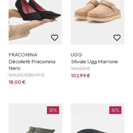
FRACOMINA
UGG
Dècolletè Fracomina
Stivale Ugg Marrone
Nero
144,00 €
149,00 €
89,99
€
102,99
€
18,00
€
30%
30%