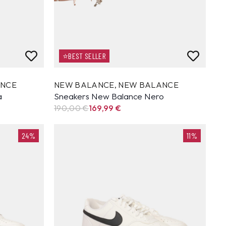
⭐BEST SELLER
ANCE
NEW BALANCE
,
NEW BALANCE
a
Sneakers New Balance Nero
190,00 €
169,99
€
24%
11%