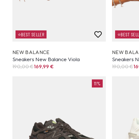
⭐BEST SELLER
⭐BEST SEL
NEW BALANCE
NEW BAL
Sneakers New Balance Viola
Sneakers N
190,00 €
169,99
€
190,00 €
16
11%