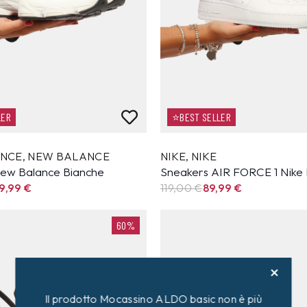
LER
⭐BEST SELLER
ANCE
,
NEW BALANCE
NIKE
,
NIKE
ew Balance Bianche
Sneakers AIR FORCE 1 Nike
9,99
€
119,00 €
89,99
€
60%
Il prodotto Mocassino ALDO basic non è più