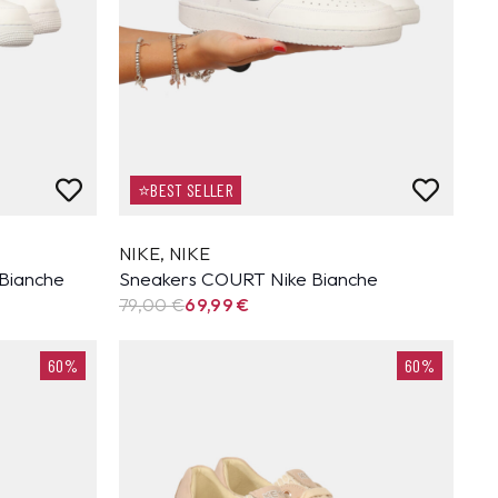
⭐BEST SELLER
NIKE
,
NIKE
 Bianche
Sneakers COURT Nike Bianche
79,00 €
69,99
€
60%
60%