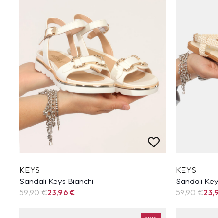
KEYS
KEYS
Sandali Keys Bianchi
Sandali Ke
59,90
€
23,96
€
59,90
€
23,