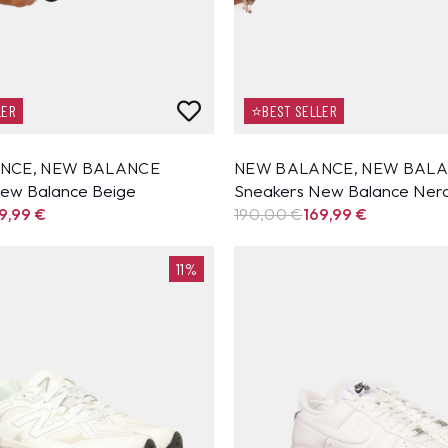
LER
⭐BEST SELLER
ANCE
,
NEW BALANCE
NEW BALANCE
,
NEW BAL
ew Balance Beige
Sneakers New Balance Ner
9,99
€
190,00 €
169,99
€
11%