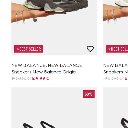
⭐BEST SELLER
⭐BEST SEL
NEW BALANCE
,
NEW BALANCE
NEW BAL
Sneakers New Balance Grigia
Sneakers N
190,00 €
169,99
€
190,00 €
16
60%