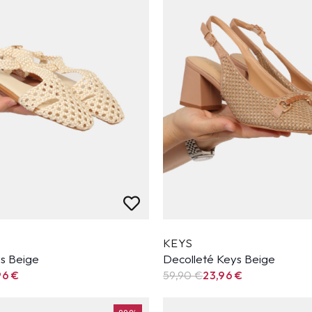
KEYS
ys Beige
Decolleté Keys Beige
96
€
59,90
€
23,96
€