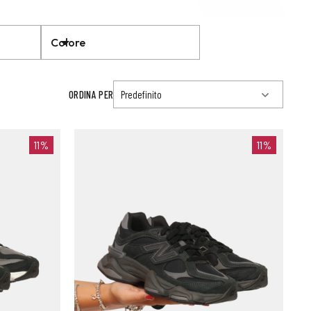
Colore
ORDINA PER
11%
11%