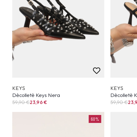
KEYS
KEYS
Dècolletè Keys Nera
Dècolletè 
59,90
€
23,96
€
59,90
€
23,
60%