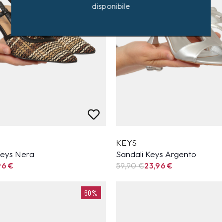
disponibile
KEYS
Keys Nera
Sandali Keys Argento
96
€
59,90
€
23,96
€
60%