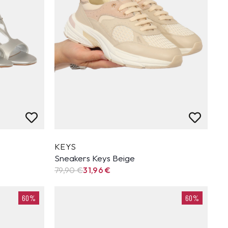
KEYS
Sneakers Keys Beige
79,90
€
31,96
€
60%
60%