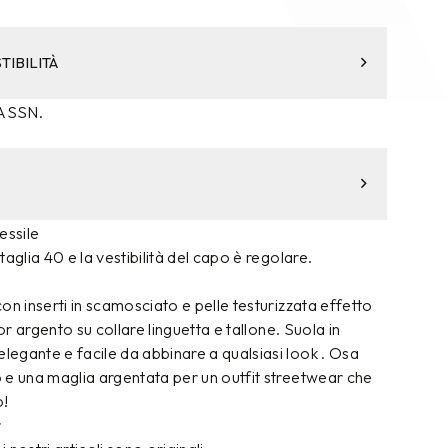
TIBILITÀ
 ASSN.
essile
aglia 40 e la vestibilità del capo è regolare.
on inserti in scamosciato e pelle testurizzata effetto
lor argento su collare linguetta e tallone. Suola in
egante e facile da abbinare a qualsiasi look . Osa
 e una maglia argentata per un outfit streetwear che
o!
r