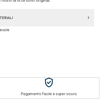
i nostri articoli sono originali.
TERIALI
essile
Pagamento facile e super sicuro