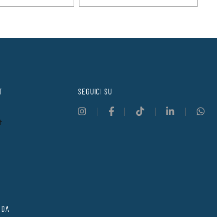
T
SEGUICI SU
t
 DA