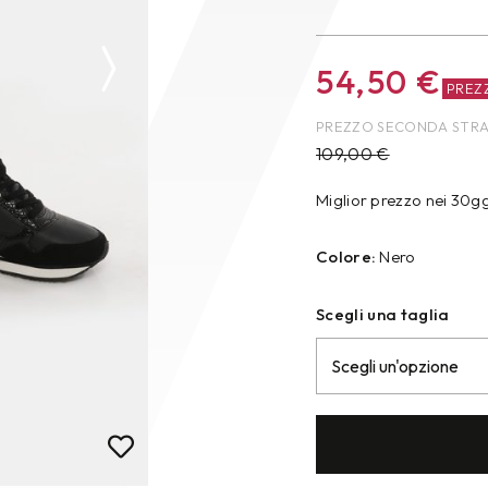
54,50
€
PREZ
PREZZO SECONDA STR
109,00
€
Miglior prezzo nei 30g
Colore:
Nero
Scegli una taglia