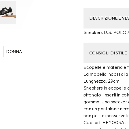
DESCRIZIONE E VES
Sneakers U.S. POLO
DONNA
CONSIGLI DI STILE
Ecopelle e materiale t
La modella indossa la t
Lunghezza: 29cm
Sneakers in ecopelle c
pitonato. Inserti in co
gomma. Una sneaker el
con un pantalone nero
non passa inosservat
Cod. art. FEY003A s