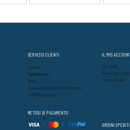
SERVIZIO CLIENTI
IL MIO ACCOUN
Accedi
Aiuto
Il mio accoun
Spedizioni
I miei ordini
Resi
Dove si trova il mio ordine
Effettua reso
METODI DI PAGAMENTO
ORDINI SPEDITI