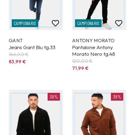
CAMPIONARIO
CAMPIONARIO
GANT
ANTONY MORATO
Jeans Gant Blu tg.33
Pantalone Antony
Morato Nero tg.48
146,00 €
120,00 €
83,99
€
71,99
€
39%
39%