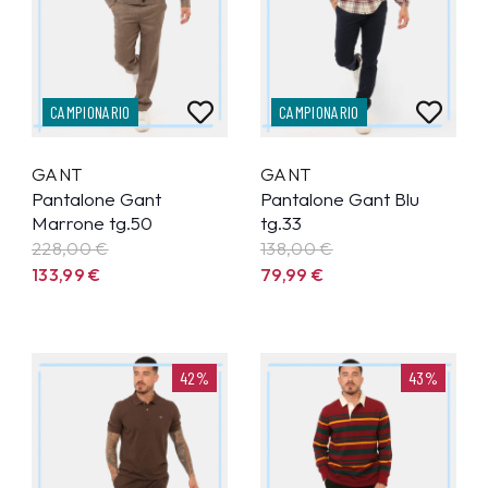
CAMPIONARIO
CAMPIONARIO
GANT
GANT
Pantalone Gant
Pantalone Gant Blu
Marrone tg.50
tg.33
228,00 €
138,00 €
133,99
€
79,99
€
42%
43%