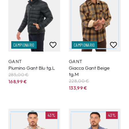
CAMPIONARIO
CAMPIONARIO
GANT
GANT
Piumino Gant Blu tg.L
Giacca Gant Beige
tg.M
285,00 €
228,00 €
168,99
€
133,99
€
43%
43%