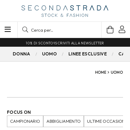
SPEDIZIONE GRATUITA PER ORDINI SUPERIORI A 79€
DONNA
UOMO
LINEE ESCLUSIVE
CAM
HOME
UOMO
FOCUS ON
CAMPIONARIO
ABBIGLIAMENTO
ULTIME OCCASIONI