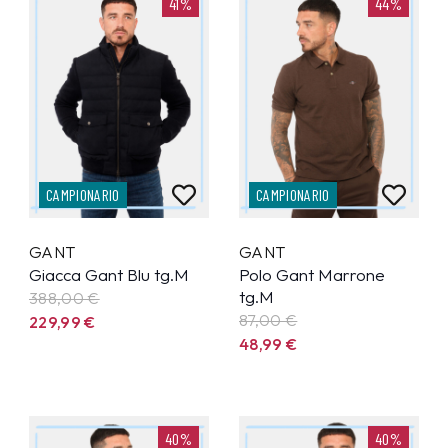
41%
44%
CAMPIONARIO
CAMPIONARIO
GANT
GANT
Giacca Gant Blu tg.M
Polo Gant Marrone
tg.M
388,00 €
87,00 €
229,99
€
48,99
€
40%
40%