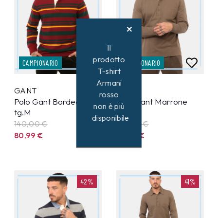
Il
prodotto
CAMPIONARIO
CAMPIONARIO
T-shirt
Armani
GANT
GANT
rosso
Polo Gant Bordeaux
Polo Gant Marrone
non è più
tg.M
tg.M
disponibile
140,00 €
138,00 €
80,99
€
79,99
€
42%
41%