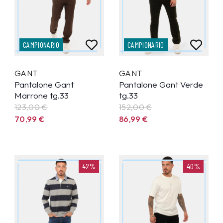
CAMPIONARIO
CAMPIONARIO
GANT
GANT
Pantalone Gant
Pantalone Gant Verde
Marrone tg.33
tg.33
123,00 €
152,00 €
70,99
€
86,99
€
42%
40%