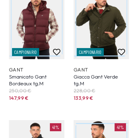
CAMPIONARIO
CAMPIONARIO
GANT
GANT
Smanicato Gant
Giacca Gant Verde
Bordeaux tg.M
tg.M
250,00 €
228,00 €
147,99
€
133,99
€
41%
41%