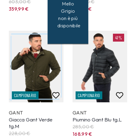
603,00 €
250,00 €
Mello
359,99
€
147,99
€
Grigio
non è più
disponibile
41%
41%
CAMPIONARIO
CAMPIONARIO
GANT
GANT
Giacca Gant Verde
Piumino Gant Blu tg.L
tg.M
285,00 €
228,00 €
168,99
€