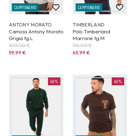
CAMPIONARIO
CAMPIONARIO
ANTONY MORATO
TIMBERLAND
Camicia Antony Morato
Polo Timberland
Grigia tg.L
Marrone tg.M
100,00 €
110,00 €
59,99
€
65,99
€
40%
40%