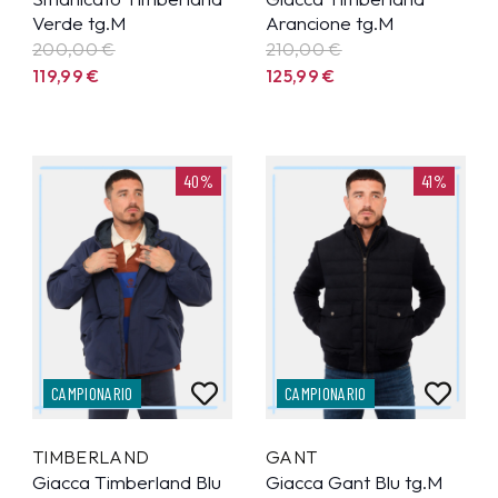
Verde tg.M
Arancione tg.M
200,00 €
210,00 €
119,99
€
125,99
€
40%
41%
CAMPIONARIO
CAMPIONARIO
TIMBERLAND
GANT
Giacca Timberland Blu
Giacca Gant Blu tg.M