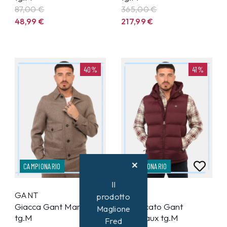
87,00 €
365,00 €
48,99
€
217,99
€
40%
41%
CAMPIONARIO
CAMPIONARIO
Il
GANT
GANT
prodotto
Giacca Gant Marrone
Smanicato Gant
Maglione
tg.M
Bordeaux tg.M
Fred