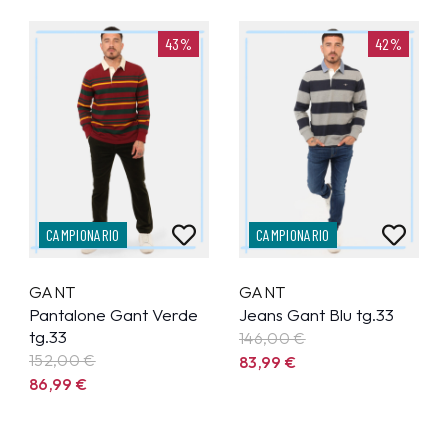
43%
42%
CAMPIONARIO
CAMPIONARIO
GANT
GANT
Pantalone Gant Verde
Jeans Gant Blu tg.33
tg.33
146,00 €
152,00 €
83,99
€
86,99
€