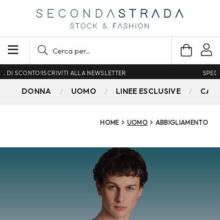
SPEDIZIONE GRATUITA PER ORDINI SUPERIORI A 79€
DONNA
UOMO
LINEE ESCLUSIVE
CAM
HOME
UOMO
ABBIGLIAMENTO