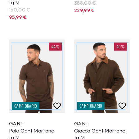
tg.M
388,00 €
160,00 €
229,99
€
95,99
€
44%
40%
CAMPIONARIO
CAMPIONARIO
GANT
GANT
Polo Gant Marrone
Giacca Gant Marrone
tg.M
tg.M