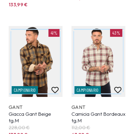
133,99
€
41%
43%
CAMPIONARIO
CAMPIONARIO
GANT
GANT
Giacca Gant Beige
Camicia Gant Bordeaux
tg.M
tg.M
228,00 €
112,00 €