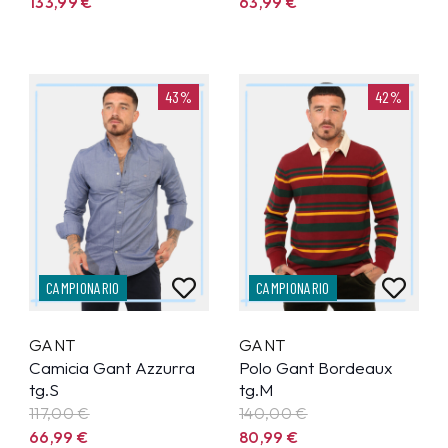
133,99
€
63,99
€
43%
42%
CAMPIONARIO
CAMPIONARIO
GANT
GANT
Camicia Gant Azzurra
Polo Gant Bordeaux
tg.S
tg.M
117,00 €
140,00 €
66,99
€
80,99
€