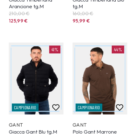
Arancione tg.M
tg.M
210,00 €
160,00 €
125,99
€
95,99
€
41%
44%
CAMPIONARIO
CAMPIONARIO
GANT
GANT
Giacca Gant Blu tg.M
Polo Gant Marrone