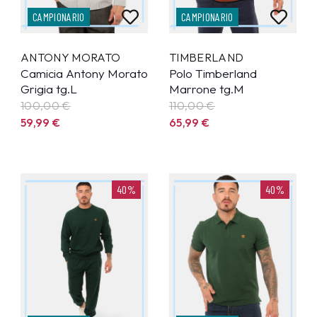
CAMPIONARIO
CAMPIONARIO
ANTONY MORATO
TIMBERLAND
Camicia Antony Morato
Polo Timberland
Grigia tg.L
Marrone tg.M
100,00 €
110,00 €
59,99
€
65,99
€
40%
40%