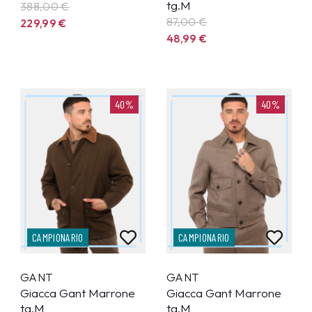
tg.M
388,00 €
87,00 €
229,99
€
48,99
€
40%
40%
CAMPIONARIO
CAMPIONARIO
GANT
GANT
Giacca Gant Marrone
Giacca Gant Marrone
tg.M
tg.M