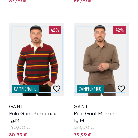
63,99
€
66,99
€
42%
42%
CAMPIONARIO
CAMPIONARIO
GANT
GANT
Polo Gant Bordeaux
Polo Gant Marrone
tg.M
tg.M
140,00 €
138,00 €
80,99
€
79,99
€