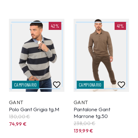
42%
41%
CAMPIONARIO
CAMPIONARIO
GANT
GANT
Polo Gant Grigia tg.M
Pantalone Gant
Marrone tg.50
130,00 €
238,00 €
74,99
€
139,99
€