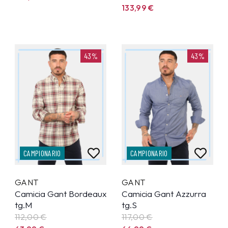
133,99
€
43%
43%
CAMPIONARIO
CAMPIONARIO
GANT
GANT
Camicia Gant Bordeaux
Camicia Gant Azzurra
tg.M
tg.S
112,00 €
117,00 €