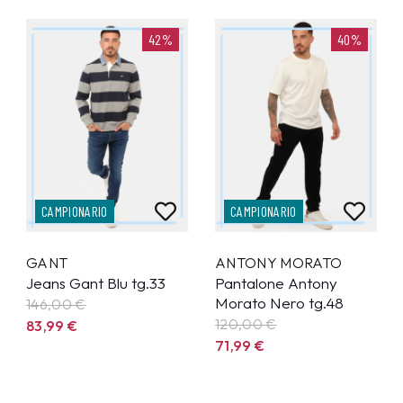
42%
40%
CAMPIONARIO
CAMPIONARIO
GANT
ANTONY MORATO
Jeans Gant Blu tg.33
Pantalone Antony
Morato Nero tg.48
146,00 €
120,00 €
83,99
€
71,99
€