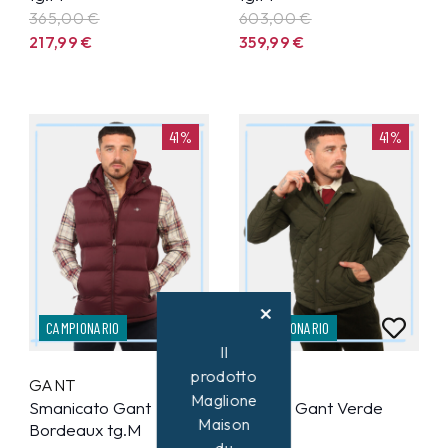
365,00 €
603,00 €
217,99
€
359,99
€
41%
41%
CAMPIONARIO
CAMPIONARIO
Il
prodotto
GANT
GANT
Maglione
Smanicato Gant
Giacca Gant Verde
Maison
Bordeaux tg.M
tg.M