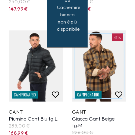
du
250,00 €
228,00 €
Cachemire
147,99
€
133,99
€
bianco
non è più
disponibile
41%
41%
CAMPIONARIO
CAMPIONARIO
GANT
GANT
Piumino Gant Blu tg.L
Giacca Gant Beige
tg.M
285,00 €
228,00 €
168,99
€