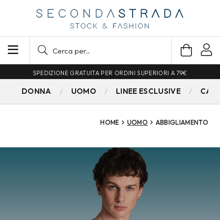
SPEDIZIONE GRATUITA PER ORDINI SUPERIORI A 79€
DONNA
UOMO
LINEE ESCLUSIVE
CAM
HOME
UOMO
ABBIGLIAMENTO