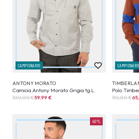
CAMPIONARIO
CAMPIONARI
ANTONY MORATO
TIMBERLA
Camicia Antony Morato Grigia tg.L
Polo Timbe
100,00 €
59,99
€
110,00 €
65
40%