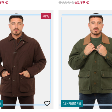
,99
€
110,00 €
65,99
€
40%
O
CAMPIONARIO