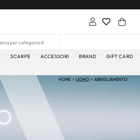
SPEDIZIONE GRATUITA
O
SCARPE
ACCESSORI
BRAND
GIFT CARD
HOME
UOMO
ABBIGLIAMENTO