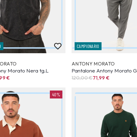
O
CAMPIONARIO
ORATO
ANTONY MORATO
tony Morato Nera tg.L
Pantalone Antony Morato Gr
,99
€
120,00 €
71,99
€
40%