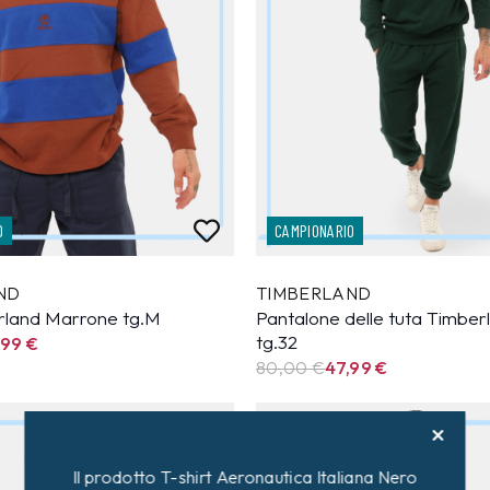
O
CAMPIONARIO
ND
TIMBERLAND
rland Marrone tg.M
Pantalone delle tuta Timber
tg.32
,99
€
80,00 €
47,99
€
40%
Il prodotto T-shirt Aeronautica Italiana Nero