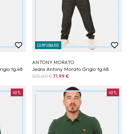
CAMPIONARIO
ANTONY MORATO
igio tg.48
Jeans Antony Morato Grigio tg.48
120,00 €
71,99
€
40%
40%