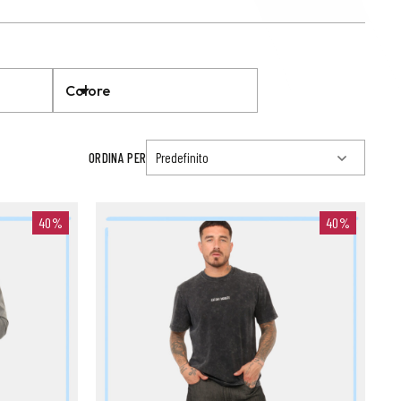
Colore
ORDINA PER
40%
40%