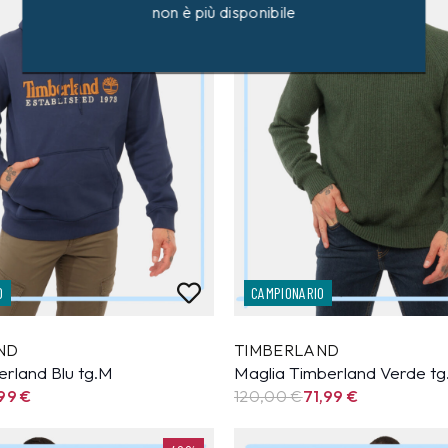
non è più disponibile
O
CAMPIONARIO
ND
TIMBERLAND
erland Blu tg.M
Maglia Timberland Verde t
,99
€
120,00 €
71,99
€