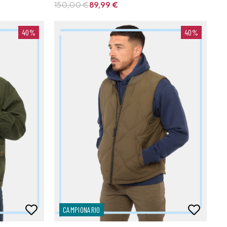
150,00 €
89,99
€
40%
40%
CAMPIONARIO