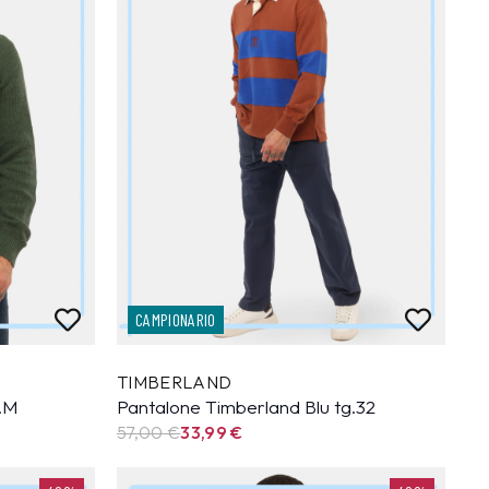
CAMPIONARIO
TIMBERLAND
g.M
Pantalone Timberland Blu tg.32
57,00 €
33,99
€