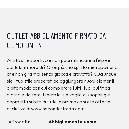
CAMPIONARIO
CAMPIONARIO
ANTONY MORATO
ANTONY MORATO
Giacca Antony Morato
Jeans Antony Morato
Nera tg.L
Azzurro tg.32
150,00 €
120,00 €
89,99
€
71,99
€
40%
40%