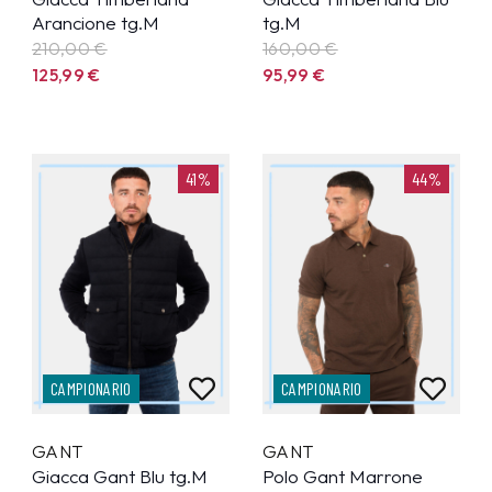
Arancione tg.M
tg.M
210,00 €
160,00 €
125,99
€
95,99
€
41%
44%
CAMPIONARIO
CAMPIONARIO
GANT
GANT
Giacca Gant Blu tg.M
Polo Gant Marrone