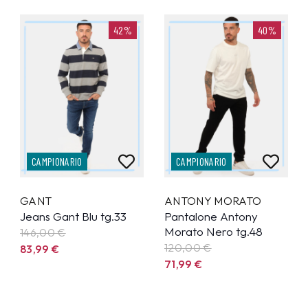
42%
40%
CAMPIONARIO
CAMPIONARIO
GANT
ANTONY MORATO
Jeans Gant Blu tg.33
Pantalone Antony
Morato Nero tg.48
146,00 €
120,00 €
83,99
€
71,99
€