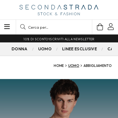
SPEDIZIONE GRATUITA PER ORDINI SUPERIORI A 79€
DONNA
UOMO
LINEE ESCLUSIVE
CAM
HOME
UOMO
ABBIGLIAMENTO