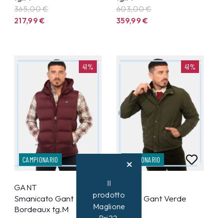
365,00 €
603,00 €
217,99
€
359,99
€
41%
41%
CAMPIONARIO
CAMPIONARIO
Il
GANT
GANT
prodotto
Smanicato Gant
Giacca Gant Verde
Maglione
Bordeaux tg.M
tg.M