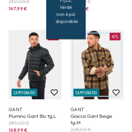
Prj22.
250,00 €
228,00 €
Verde
147,99
€
133,99
€
non è più
disponibile
41%
41%
CAMPIONARIO
CAMPIONARIO
GANT
GANT
Piumino Gant Blu tg.L
Giacca Gant Beige
tg.M
285,00 €
228,00 €
168,99
€