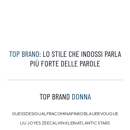
CAMPIONARIO
CAMPIONARIO
ANTONY MORATO
ANTONY MORATO
Bermuda Antony
Pantalone Antony
Morato Verde tg.L
Morato Grigio tg.L
80,00 €
80,00 €
47,99
€
47,99
€
40%
40%