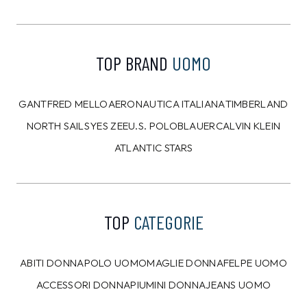
CAMPIONARIO
CAMPIONARIO
ANTONY MORATO
ANTONY MORATO
Felpa Antony Morato
Felpa Antony Morato
Verde tg.L
Grigia tg.L
90,00 €
100,00 €
53,99
€
59,99
€
40%
40%