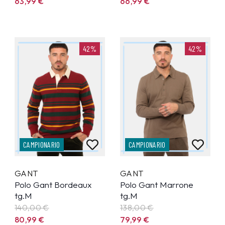
63,99
€
66,99
€
42%
42%
CAMPIONARIO
CAMPIONARIO
GANT
GANT
Polo Gant Bordeaux
Polo Gant Marrone
tg.M
tg.M
140,00 €
138,00 €
80,99
€
79,99
€