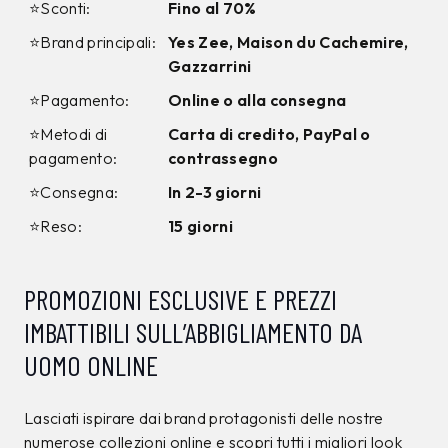
CAMPIONARIO
CAMPIONARIO
ANTONY MORATO
ANTONY MORATO
Jeans Antony Morato
Smanicato Antony
Marrone tg. 32
Morato Grigio tg. L
120,00 €
160,00 €
71,99
€
95,99
€
40%
40%