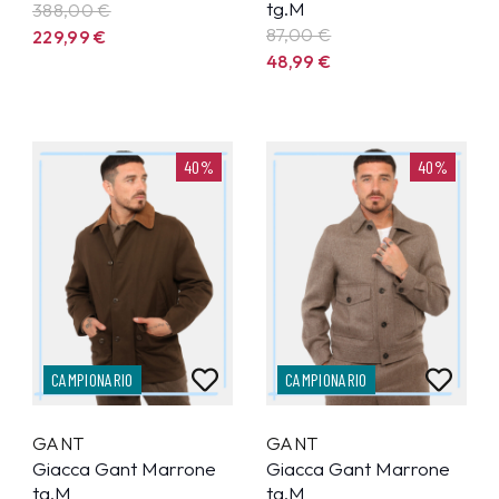
tg.M
388,00 €
87,00 €
229,99
€
48,99
€
40%
40%
CAMPIONARIO
CAMPIONARIO
GANT
GANT
Giacca Gant Marrone
Giacca Gant Marrone
tg.M
tg.M