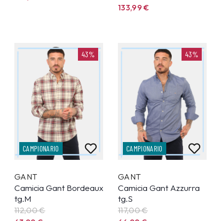
133,99
€
43%
43%
CAMPIONARIO
CAMPIONARIO
GANT
GANT
Camicia Gant Bordeaux
Camicia Gant Azzurra
tg.M
tg.S
112,00 €
117,00 €