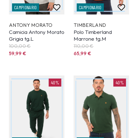
CAMPIONARIO
CAMPIONARIO
ANTONY MORATO
TIMBERLAND
Camicia Antony Morato
Polo Timberland
Grigia tg.L
Marrone tg.M
100,00 €
110,00 €
59,99
€
65,99
€
40%
40%