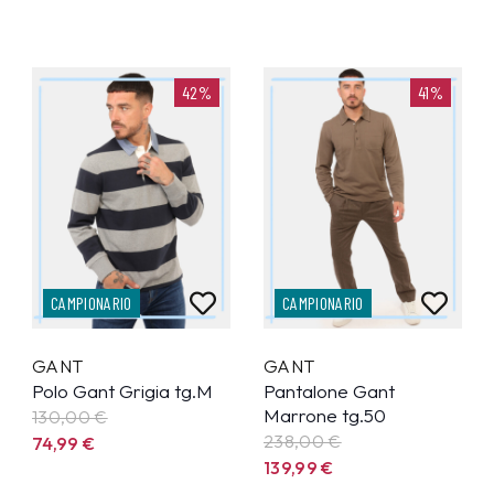
42%
41%
CAMPIONARIO
CAMPIONARIO
GANT
GANT
Polo Gant Grigia tg.M
Pantalone Gant
Marrone tg.50
130,00 €
238,00 €
74,99
€
139,99
€