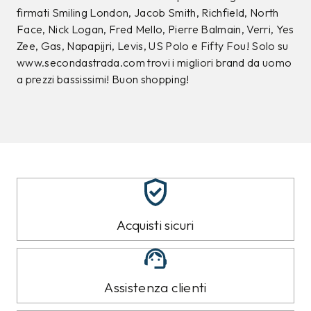
CAMPIONARIO
CAMPIONARIO
SUN68
SUN68
T-shirt Sun68 Grigia
T-shirt Sun68 Blu tg.L
tg.L
50,00 €
48,00 €
29,99
€
28,99
€
40%
40%