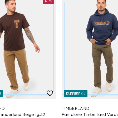
40%
O
CAMPIONARIO
ND
TIMBERLAND
Timberland Beige tg.32
Pantalone Timberland Verde