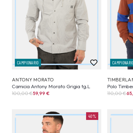
CAMPIONARIO
CAMPIONARI
ANTONY MORATO
TIMBERLA
Camicia Antony Morato Grigia tg.L
Polo Timbe
100,00 €
59,99
€
110,00 €
65
40%