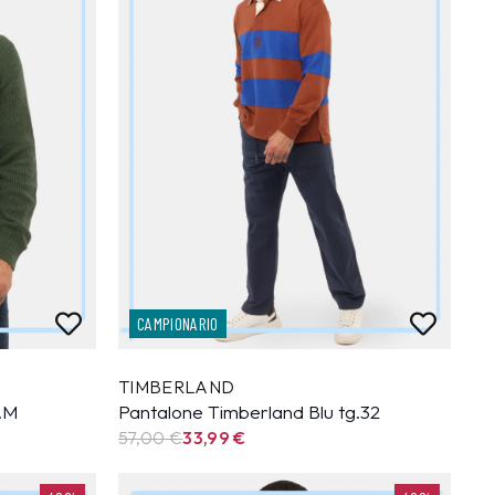
CAMPIONARIO
TIMBERLAND
g.M
Pantalone Timberland Blu tg.32
57,00 €
33,99
€