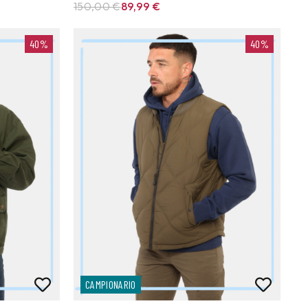
150,00 €
89,99
€
40%
40%
CAMPIONARIO