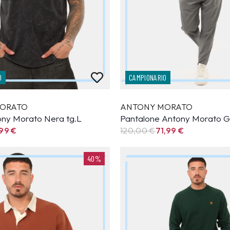
O
CAMPIONARIO
ORATO
ANTONY MORATO
tony Morato Nera tg.L
Pantalone Antony Morato Gr
,99
€
120,00 €
71,99
€
40%