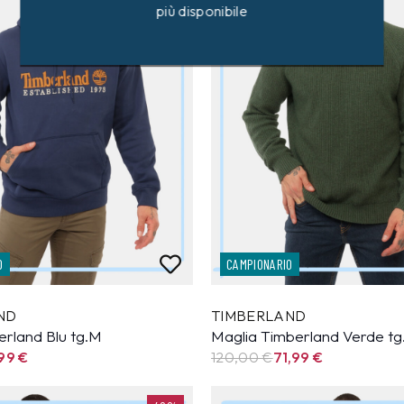
più disponibile
O
CAMPIONARIO
ND
TIMBERLAND
erland Blu tg.M
Maglia Timberland Verde t
,99
€
120,00 €
71,99
€