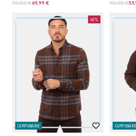
110,00 €
65,99
€
90,00 €
53
40%
CAMPIONARIO
CAMPIONARI