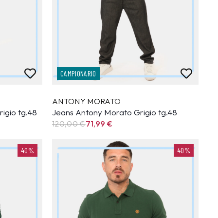
CAMPIONARIO
ANTONY MORATO
igio tg.48
Jeans Antony Morato Grigio tg.48
120,00 €
71,99
€
40%
40%