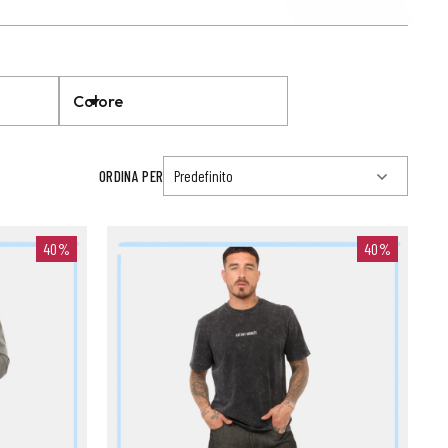
Colore
ORDINA PER
40%
40%