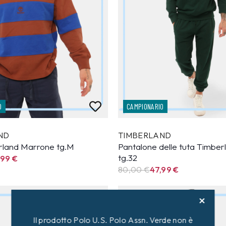
O
CAMPIONARIO
ND
TIMBERLAND
rland Marrone tg.M
Pantalone delle tuta Timber
tg.32
,99
€
80,00 €
47,99
€
40%
Il prodotto Polo U.S. Polo Assn. Verde non è