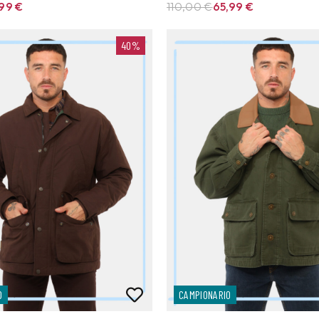
,99
€
110,00 €
65,99
€
40%
O
CAMPIONARIO