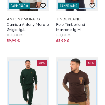
CAMPIONARIO
CAMPIONARIO
ANTONY MORATO
TIMBERLAND
Camicia Antony Morato
Polo Timberland
Grigia tg.L
Marrone tg.M
100,00 €
110,00 €
59,99
€
65,99
€
40%
40%