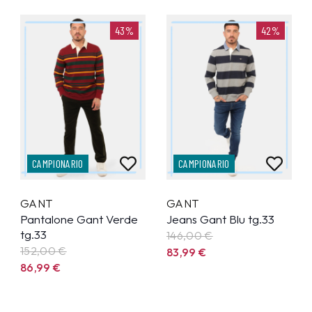
43%
42%
CAMPIONARIO
CAMPIONARIO
GANT
GANT
Pantalone Gant Verde
Jeans Gant Blu tg.33
tg.33
146,00 €
152,00 €
83,99
€
86,99
€