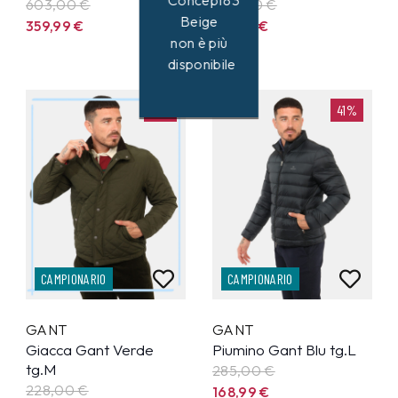
Concept83
603,00 €
250,00 €
Beige
359,99
€
147,99
€
non è più
disponibile
41%
41%
CAMPIONARIO
CAMPIONARIO
GANT
GANT
Giacca Gant Verde
Piumino Gant Blu tg.L
tg.M
285,00 €
228,00 €
168,99
€