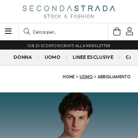
SPEDIZIONE GRATUITA PER ORDINI SUPERIORI A 79€
DONNA
UOMO
LINEE ESCLUSIVE
CAM
HOME
UOMO
ABBIGLIAMENTO