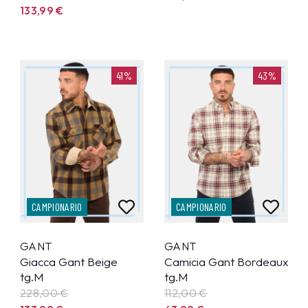
133,99
€
41%
43%
CAMPIONARIO
CAMPIONARIO
GANT
GANT
Giacca Gant Beige
Camicia Gant Bordeaux
tg.M
tg.M
228,00 €
112,00 €