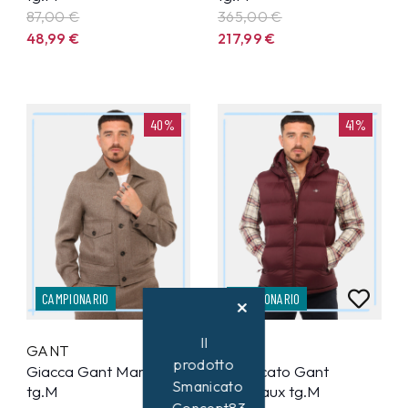
87,00 €
365,00 €
48,99
€
217,99
€
40%
41%
CAMPIONARIO
CAMPIONARIO
Il
GANT
GANT
prodotto
Giacca Gant Marrone
Smanicato Gant
Smanicato
tg.M
Bordeaux tg.M