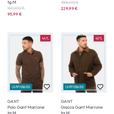
tg.M
388,00 €
160,00 €
229,99
€
95,99
€
44%
40%
CAMPIONARIO
CAMPIONARIO
GANT
GANT
Polo Gant Marrone
Giacca Gant Marrone
tg.M
tg.M