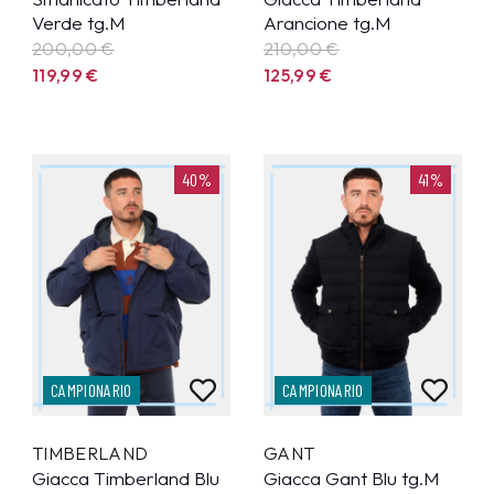
Verde tg.M
Arancione tg.M
200,00 €
210,00 €
119,99
€
125,99
€
40%
41%
CAMPIONARIO
CAMPIONARIO
TIMBERLAND
GANT
Giacca Timberland Blu
Giacca Gant Blu tg.M