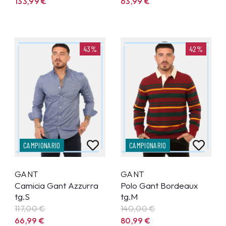
133,99
€
63,99
€
43%
42%
CAMPIONARIO
CAMPIONARIO
GANT
GANT
Camicia Gant Azzurra
Polo Gant Bordeaux
tg.S
tg.M
117,00 €
140,00 €
66,99
€
80,99
€