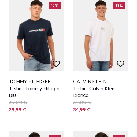
12%
10%
TOMMY HILFIGER
CALVIN KLEIN
T-shirt Tommy Hilfiger
T-shirt Calvin Klein
Blu
Bianca
34,00 €
39,00 €
29,99
€
34,99
€