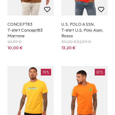
CONCEPT83
U.S. POLO ASSN.
T-shirt Concept83
T-shirt U.S. Polo Assn.
Marrone
Rossa
24,99
€
39,00 €
32,99
€
10,00
€
13,20
€
79%
67%