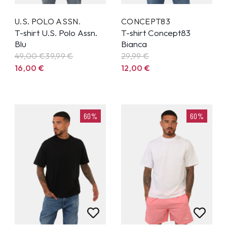
U.S. POLO ASSN.
CONCEPT83
T-shirt U.S. Polo Assn.
T-shirt Concept83
Blu
Bianca
49,00 €
39,99
€
29,99
€
16,00
€
12,00
€
60%
60%