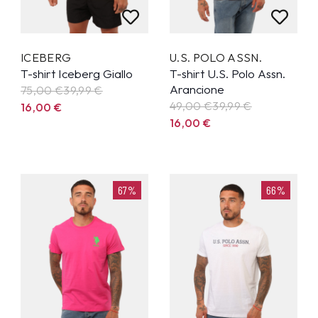
ICEBERG
U.S. POLO ASSN.
T-shirt Iceberg Giallo
T-shirt U.S. Polo Assn.
Arancione
75,00 €
39,99
€
49,00 €
39,99
€
16,00
€
16,00
€
67%
66%