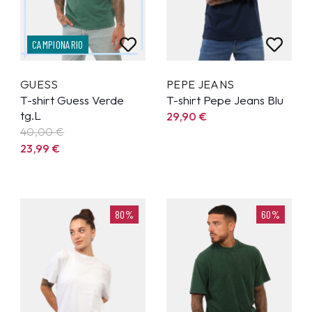
CAMPIONARIO
GUESS
PEPE JEANS
T-shirt Guess Verde
T-shirt Pepe Jeans Blu
tg.L
29,90
€
40,00 €
23,99
€
80%
60%