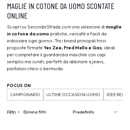
MAGLIE IN COTONE DA UOMO SCONTATE
ONLINE
Scopri su SecondaStrada.com una selezione di
maglie
in cotone da uomo
pratiche, versatili e facili da
indossare ogni giorno. Tra i brand principali trovi
proposte firmate
Yes Zee, Fred Mello e Gas
, ideali
per completare il guardaroba maschile con capi
semplici ma curati, perfetti da abbinare a jeans,
pantaloni chino o bermuda.
FOCUS ON
CAMPIONARIO
ULTIME OCCASIONI UOMO
IDEE REG
Filtri
Elimina filtri