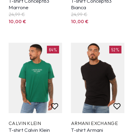
T-shirt Concept83
T-shirt Concept83
Marrone
Bianca
24,99
€
24,99
€
10,00
€
10,00
€
64%
52%
CALVIN KLEIN
ARMANI EXCHANGE
T-shirt Calvin Klein
T-shirt Armani