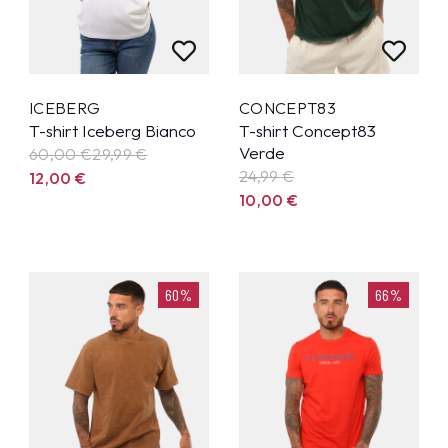
ICEBERG
CONCEPT83
T-shirt Iceberg Bianco
T-shirt Concept83
Verde
60,00 €
29,99
€
24,99
€
12,00
€
10,00
€
60%
66%