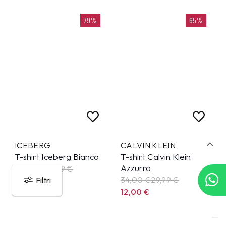
79%
65%
ICEBERG
CALVIN KLEIN
T-shirt Iceberg Bianco
T-shirt Calvin Klein
Azzurro
75,00 €
39,99
€
34,00 €
29,99
€
Filtri
16,00
€
12,00
€