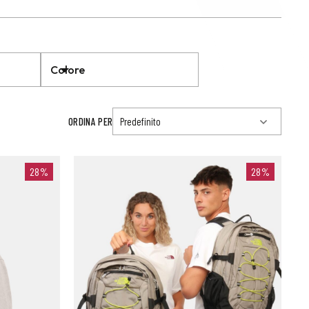
Colore
ORDINA PER
28%
28%