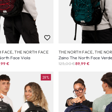
H FACE
,
THE NORTH FACE
THE NORTH FACE
,
THE NOR
North Face Viola
Zaino The North Face Verd
,99
€
125,00 €
89,99
€
28%