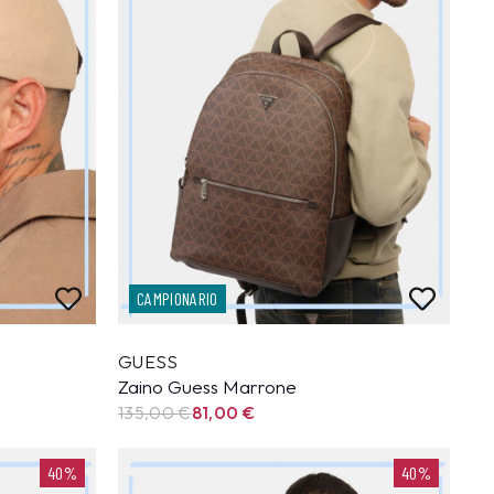
CAMPIONARIO
GUESS
Zaino Guess Marrone
135,00
€
81,00
€
40%
40%