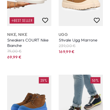
⭐BEST SELLER
NIKE
,
NIKE
UGG
Sneakers COURT Nike
Stivale Ugg Marrone
Bianche
239,00 €
79,00 €
169,99
€
69,99
€
29%
50%