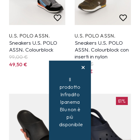
U.S. POLO ASSN.
U.S. POLO ASSN.
Sneakers U.S. POLO
Sneakers U.S. POLO
ASSN. Colourblock
ASSN. Colourblock con
inserti in nylon
99,00
€
99,00
€
49,50
€
49,50
€
Il
prodotto
Infradito
61%
Ipanema
Blu non è
più
disponibile