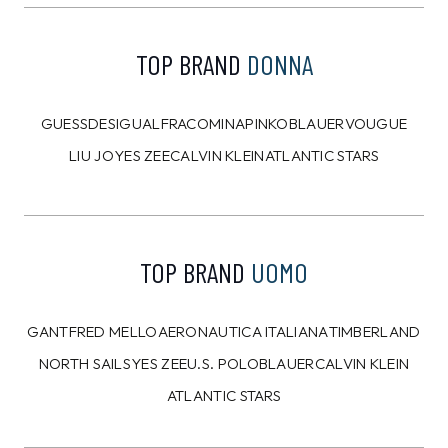
TOP BRAND
DONNA
GUESS
DESIGUAL
FRACOMINA
PINKO
BLAUER
VOUGUE
LIU JO
YES ZEE
CALVIN KLEIN
ATLANTIC STARS
TOP BRAND
UOMO
GANT
FRED MELLO
AERONAUTICA ITALIANA
TIMBERLAND
NORTH SAILS
YES ZEE
U.S. POLO
BLAUER
CALVIN KLEIN
ATLANTIC STARS