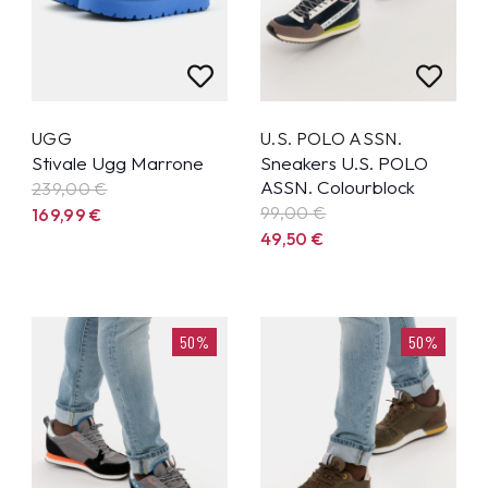
UGG
U.S. POLO ASSN.
Stivale Ugg Marrone
Sneakers U.S. POLO
ASSN. Colourblock
239,00 €
99,00
€
169,99
€
49,50
€
50%
50%