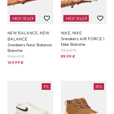
⭐BEST SELLER
⭐BEST SELLER
NEW BALANCE
,
NEW
NIKE
,
NIKE
Sneakers AIR FORCE 1
BALANCE
Nike Bianche
Sneakers New Balance
Bianche
119,00 €
190,00 €
89,99
€
169,99
€
11%
29%