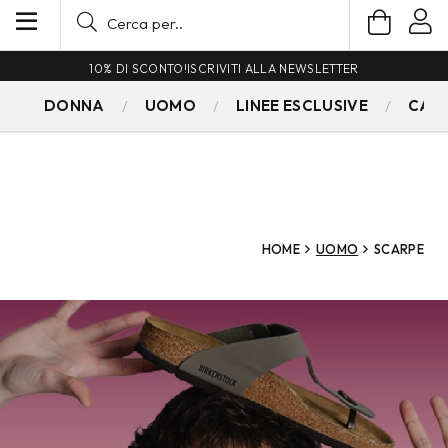
10% DI SCONTO!
ISCRIVITI ALLA NEWSLETTER
DONNA
UOMO
LINEE ESCLUSIVE
CAM
HOME
UOMO
SCARPE