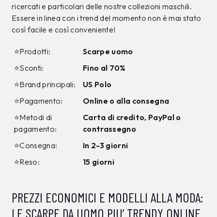
ricercati e particolari delle nostre collezioni maschili.
Essere in linea con i trend del momento non è mai stato
così facile e così conveniente!
⭐Prodotti:
Scarpe uomo
⭐Sconti:
Fino al 70%
⭐Brand principali:
US Polo
⭐Pagamento:
Online o alla consegna
⭐Metodi di
Carta di credito, PayPal o
pagamento:
contrassegno
⭐Consegna:
In 2-3 giorni
⭐Reso:
15 giorni
PREZZI ECONOMICI E MODELLI ALLA MODA:
LE SCARPE DA UOMO PIU’ TRENDY ONLINE