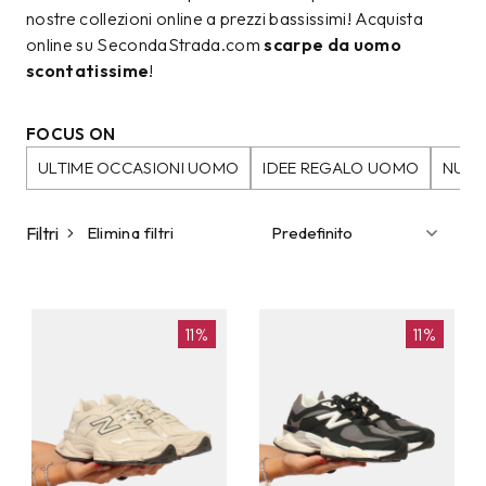
nostre collezioni online a prezzi bassissimi! Acquista
online su SecondaStrada.com
scarpe da uomo
scontatissime
!
FOCUS ON
ULTIME OCCASIONI UOMO
IDEE REGALO UOMO
NUOV
Filtri
Elimina filtri
11%
11%