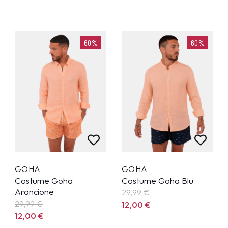
60%
60%
GOHA
GOHA
Costume Goha
Costume Goha Blu
Arancione
29,99
€
29,99
€
12,00
€
12,00
€