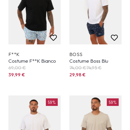
F**K
BOSS
Costume F**K Bianco
Costume Boss Blu
69,00 €
74,00 €
74,95
€
39,99
€
29,98
€
59%
59%