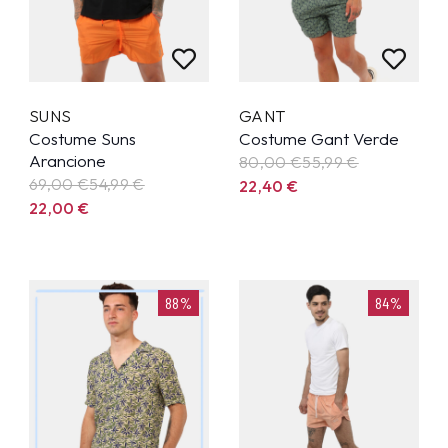
SUNS
GANT
Costume Suns
Costume Gant Verde
Arancione
80,00 €
55,99
€
69,00 €
54,99
€
22,40
€
22,00
€
88%
84%