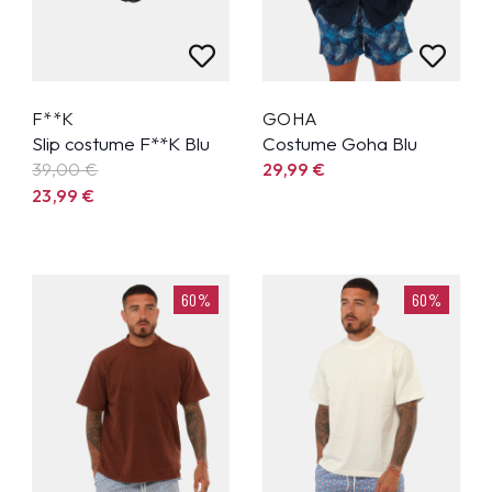
F**K
GOHA
Slip costume F**K Blu
Costume Goha Blu
39,00 €
29,99
€
23,99
€
60%
60%