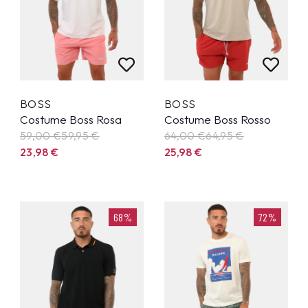
BOSS
BOSS
Costume Boss Rosa
Costume Boss Rosso
59,00 €
59,95
€
64,00 €
64,95
€
23,98
€
25,98
€
68%
72%