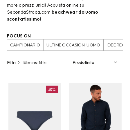
mare a prezzi unici! Acquista online su
SecondaStrada.com
beachwear da uomo
scontatissimo
!
FOCUS ON
CAMPIONARIO
ULTIME OCCASIONI UOMO
IDEE REG
Filtri
Elimina filtri
38%