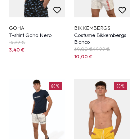
GOHA
BIKKEMBERGS
T-shirt Goha Nero
Costume Bikkembergs
Bianco
16,99
€
69,00 €
49,99
€
3,40
€
10,00
€
86%
86%