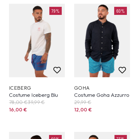
79%
60%
ICEBERG
GOHA
Costume Iceberg Blu
Costume Goha Azzurro
78,00 €
39,99
€
29,99
€
16,00
€
12,00
€
60%
73%