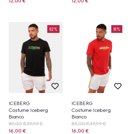
12,00
€
12,00
€
82%
81%
ICEBERG
ICEBERG
Costume Iceberg
Costume Iceberg
Bianco
Bianco
89,00 €
39,99
€
83,00 €
39,99
€
16,00
€
16,00
€