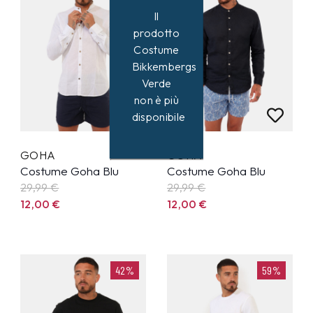
Il
prodotto
Costume
Bikkembergs
Verde
non è più
disponibile
GOHA
GOHA
Costume Goha Blu
Costume Goha Blu
29,99
€
29,99
€
12,00
€
12,00
€
42%
59%