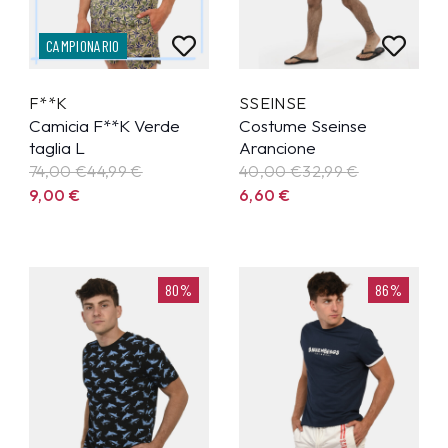
CAMPIONARIO
F**K
SSEINSE
Camicia F**K Verde
Costume Sseinse
taglia L
Arancione
74,00 €
44,99
€
40,00 €
32,99
€
9,00
€
6,60
€
80%
86%