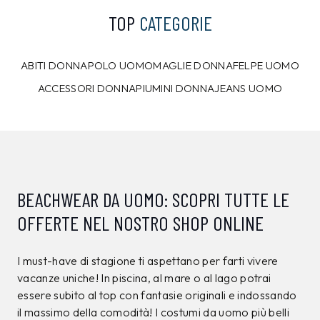
TOP
CATEGORIE
ABITI DONNA
POLO UOMO
MAGLIE DONNA
FELPE UOMO
ACCESSORI DONNA
PIUMINI DONNA
JEANS UOMO
BEACHWEAR DA UOMO: SCOPRI TUTTE LE
OFFERTE NEL NOSTRO SHOP ONLINE
I must-have di stagione ti aspettano per farti vivere
vacanze uniche! In piscina, al mare o al lago potrai
essere subito al top con fantasie originali e indossando
il massimo della comodità! I costumi da uomo più belli