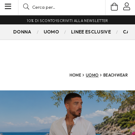
TER
SPEDIZIONE GRATUITA PER ORDINI SUPERIORI
DONNA
UOMO
LINEE ESCLUSIVE
CAM
HOME
UOMO
BEACHWEAR