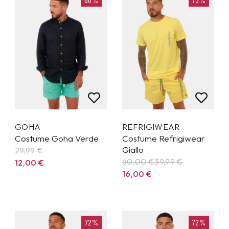
GOHA
REFRIGIWEAR
Costume Goha Verde
Costume Refrigiwear
Giallo
29,99
€
60,00 €
39,99
€
12,00
€
16,00
€
72%
72%