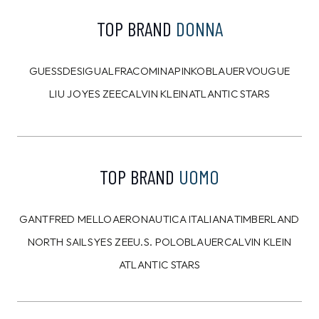
TOP BRAND
DONNA
GUESS
DESIGUAL
FRACOMINA
PINKO
BLAUER
VOUGUE
LIU JO
YES ZEE
CALVIN KLEIN
ATLANTIC STARS
TOP BRAND
UOMO
GANT
FRED MELLO
AERONAUTICA ITALIANA
TIMBERLAND
NORTH SAILS
YES ZEE
U.S. POLO
BLAUER
CALVIN KLEIN
ATLANTIC STARS