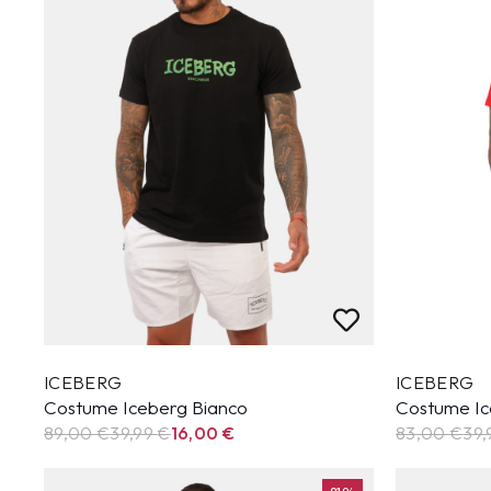
ICEBERG
ICEBERG
Costume Iceberg Bianco
Costume Ic
89,00 €
39,99
€
16,00
€
83,00 €
39