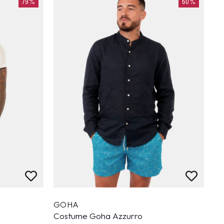
79%
60%
GOHA
Costume Goha Azzurro