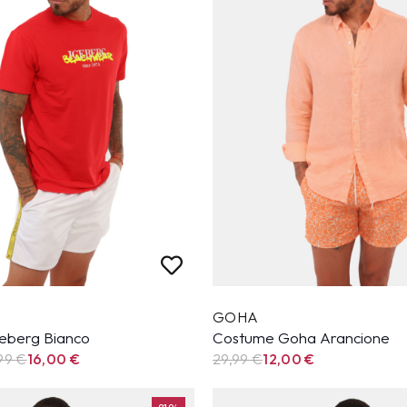
GOHA
eberg Bianco
Costume Goha Arancione
,99
€
16,00
€
29,99
€
12,00
€