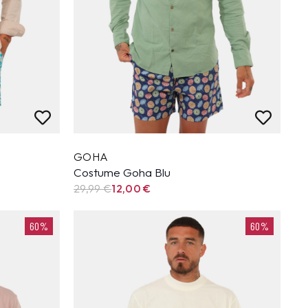
GOHA
Costume Goha Blu
29,99
€
12,00
€
60%
60%