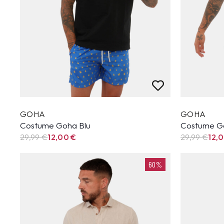
GOHA
GOHA
Costume Goha Blu
Costume G
29,99
€
12,00
€
29,99
€
12,
60%