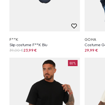
F**K
GOHA
Slip costume F**K Blu
Costume G
39,00 €
23,99
€
29,99
€
60%