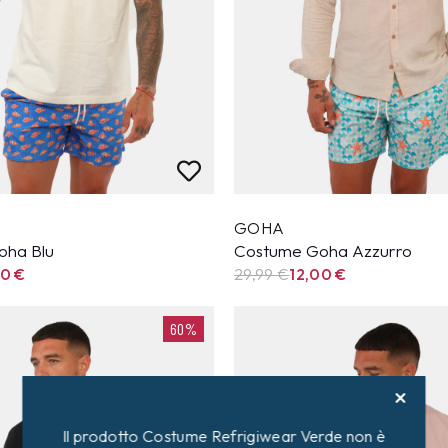
GOHA
oha Blu
Costume Goha Azzurro
00
€
29,99
€
12,00
€
60%
Il prodotto Costume Refrigiwear Verde non è