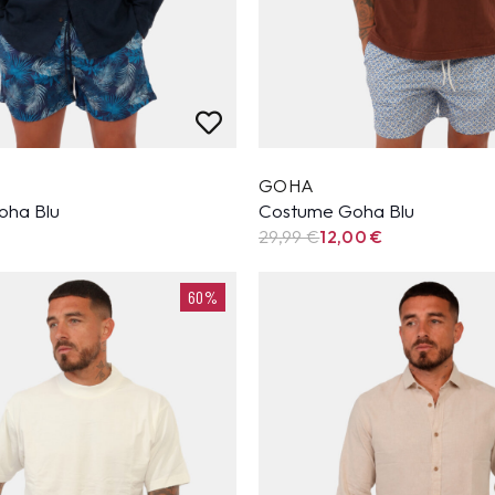
GOHA
oha Blu
Costume Goha Blu
29,99
€
12,00
€
60%