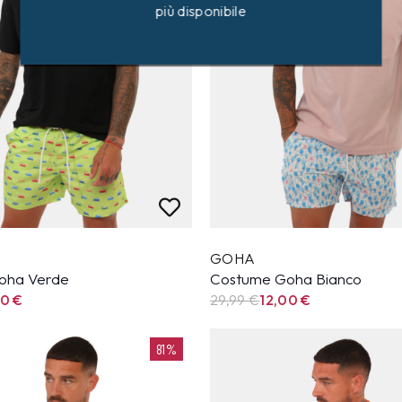
più disponibile
GOHA
oha Verde
Costume Goha Bianco
00
€
29,99
€
12,00
€
81%