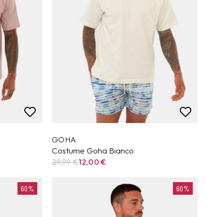
GOHA
Costume Goha Bianco
29,99
€
12,00
€
60%
60%