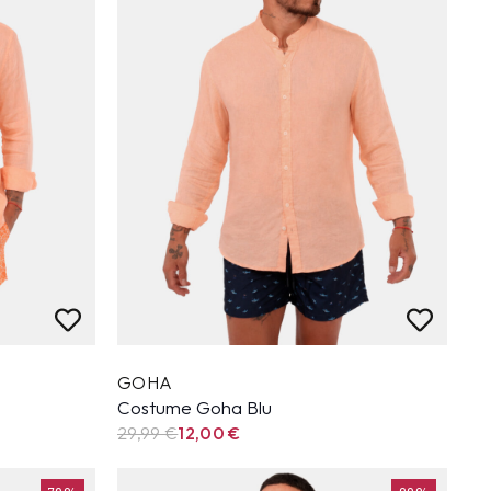
GOHA
Costume Goha Blu
29,99
€
12,00
€