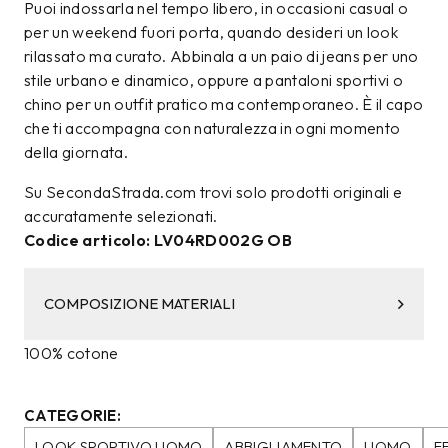
Puoi indossarla nel tempo libero, in occasioni casual o
per un weekend fuori porta, quando desideri un look
rilassato ma curato. Abbinala a un paio di jeans per uno
stile urbano e dinamico, oppure a pantaloni sportivi o
chino per un outfit pratico ma contemporaneo. È il capo
che ti accompagna con naturalezza in ogni momento
della giornata.
Su SecondaStrada.com trovi solo prodotti originali e
accuratamente selezionati.
Codice articolo: LV04RD002G OB
COMPOSIZIONE MATERIALI
100% cotone
CATEGORIE:
LOOK SPORTIVO UOMO
ABBIGLIAMENTO
UOMO
F