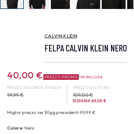
CALVIN KLEIN
FELPA CALVIN KLEIN NERO
40,00
€
PREZZO PROMO
IVA INCLUSA
PREZZO SECONDA STRADA
PREZZO DI LISTINO
99,99
€
109,00 €
RISPARMI
69,00
€
Miglior prezzo nei 30gg precedenti
99,99
€
Colore:
Nero