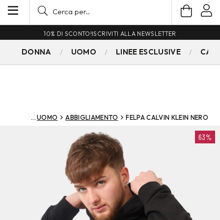
10% DI SCONTO!
ISCRIVITI ALLA NEWSLETTER
DONNA
UOMO
LINEE ESCLUSIVE
CAM
UOMO
ABBIGLIAMENTO
FELPA CALVIN KLEIN NERO
63%