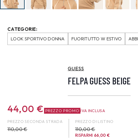
CATEGORIE:
LOOK SPORTIVO DONNA
FUORITUTTO W ESTIVO
ABB
GUESS
FELPA GUESS BEIGE
44,00
€
PREZZO PROMO
IVA INCLUSA
PREZZO SECONDA STRADA
PREZZO DI LISTINO
110,00
€
110,00 €
RISPARMI
66,00
€