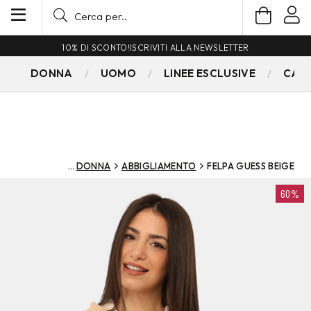
10% DI SCONTO!
ISCRIVITI ALLA NEWSLETTER
DONNA
UOMO
LINEE ESCLUSIVE
CAM
DONNA
ABBIGLIAMENTO
FELPA GUESS BEIGE
60%