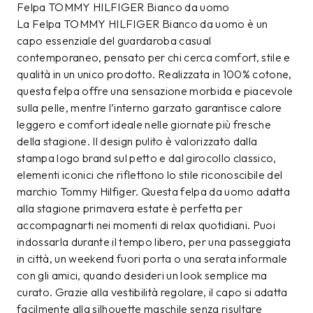
Felpa TOMMY HILFIGER Bianco da uomo
La Felpa TOMMY HILFIGER Bianco da uomo è un
capo essenziale del guardaroba casual
contemporaneo, pensato per chi cerca comfort, stile e
qualità in un unico prodotto. Realizzata in 100% cotone,
questa felpa offre una sensazione morbida e piacevole
sulla pelle, mentre l’interno garzato garantisce calore
leggero e comfort ideale nelle giornate più fresche
della stagione. Il design pulito è valorizzato dalla
stampa logo brand sul petto e dal girocollo classico,
elementi iconici che riflettono lo stile riconoscibile del
marchio Tommy Hilfiger. Questa felpa da uomo adatta
alla stagione primavera estate è perfetta per
accompagnarti nei momenti di relax quotidiani. Puoi
indossarla durante il tempo libero, per una passeggiata
in città, un weekend fuori porta o una serata informale
con gli amici, quando desideri un look semplice ma
curato. Grazie alla vestibilità regolare, il capo si adatta
facilmente alla silhouette maschile senza risultare