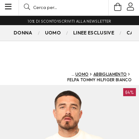
10% DI SCONTO!
ISCRIVITI ALLA NEWSLETTER
DONNA
UOMO
LINEE ESCLUSIVE
CAM
UOMO
ABBIGLIAMENTO
FELPA TOMMY HILFIGER BIANCO
64%