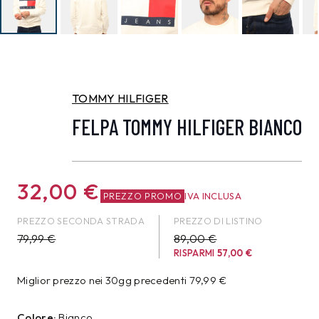
TOMMY HILFIGER
FELPA TOMMY HILFIGER BIANCO
32,00
€
PREZZO PROMO
IVA INCLUSA
PREZZO SECONDA STRADA
PREZZO DI LISTINO
79,99
€
89,00 €
RISPARMI
57,00
€
Miglior prezzo nei 30gg precedenti
79,99
€
Colore:
Bianco