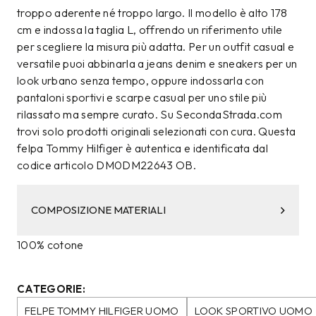
troppo aderente né troppo largo. Il modello è alto 178
cm e indossa la taglia L, offrendo un riferimento utile
per scegliere la misura più adatta. Per un outfit casual e
versatile puoi abbinarla a jeans denim e sneakers per un
look urbano senza tempo, oppure indossarla con
pantaloni sportivi e scarpe casual per uno stile più
rilassato ma sempre curato. Su SecondaStrada.com
trovi solo prodotti originali selezionati con cura. Questa
felpa Tommy Hilfiger è autentica e identificata dal
codice articolo DM0DM22643 OB.
COMPOSIZIONE MATERIALI
100% cotone
CATEGORIE:
FELPE TOMMY HILFIGER UOMO
LOOK SPORTIVO UOMO