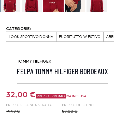
CATEGORIE:
LOOK SPORTIVO DONNA
FUORITUTTO W ESTIVO
ABB
TOMMY HILFIGER
FELPA TOMMY HILFIGER BORDEAUX
32,00
€
PREZZO PROMO
IVA INCLUSA
PREZZO SECONDA STRADA
PREZZO DI LISTINO
79,99
€
89,00 €