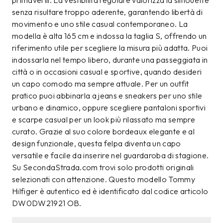
primaverili. La vestibilità regolare valorizza la silhouette
senza risultare troppo aderente, garantendo libertà di
movimento e uno stile casual contemporaneo. La
modella è alta 165 cm e indossa la taglia S, offrendo un
riferimento utile per scegliere la misura più adatta. Puoi
indossarla nel tempo libero, durante una passeggiata in
città o in occasioni casual e sportive, quando desideri
un capo comodo ma sempre attuale. Per un outfit
pratico puoi abbinarla a jeans e sneakers per uno stile
urbano e dinamico, oppure scegliere pantaloni sportivi
e scarpe casual per un look più rilassato ma sempre
curato. Grazie al suo colore bordeaux elegante e al
design funzionale, questa felpa diventa un capo
versatile e facile da inserire nel guardaroba di stagione.
Su SecondaStrada.com trovi solo prodotti originali
selezionati con attenzione. Questo modello Tommy
Hilfiger è autentico ed è identificato dal codice articolo
DW0DW21921 OB.