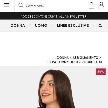
10% DI SCONTO!
ISCRIVITI ALLA NEWSLETTER
DONNA
UOMO
LINEE ESCLUSIVE
CAM
DONNA
ABBIGLIAMENTO
FELPA TOMMY HILFIGER BORDEAUX
64%