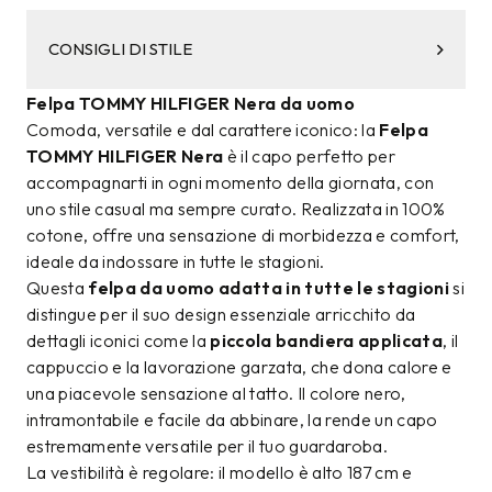
CONSIGLI DI STILE
Felpa TOMMY HILFIGER Nera da uomo
Comoda, versatile e dal carattere iconico: la
Felpa
TOMMY HILFIGER Nera
è il capo perfetto per
accompagnarti in ogni momento della giornata, con
uno stile casual ma sempre curato. Realizzata in 100%
cotone, offre una sensazione di morbidezza e comfort,
ideale da indossare in tutte le stagioni.
Questa
felpa da uomo adatta in tutte le stagioni
si
distingue per il suo design essenziale arricchito da
dettagli iconici come la
piccola bandiera applicata
, il
cappuccio e la lavorazione garzata, che dona calore e
una piacevole sensazione al tatto. Il colore nero,
intramontabile e facile da abbinare, la rende un capo
estremamente versatile per il tuo guardaroba.
La vestibilità è regolare: il modello è alto 187 cm e