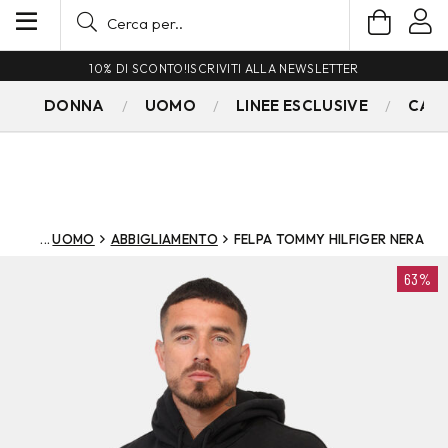
10% DI SCONTO!
ISCRIVITI ALLA NEWSLETTER
DONNA
UOMO
LINEE ESCLUSIVE
CAM
UOMO
ABBIGLIAMENTO
FELPA TOMMY HILFIGER NERA
63%