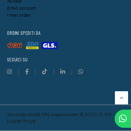
Accedi
Il mio account
I miei ordini
ORDINI SPEDITI DA
SEGUICI SU
Seconda strada SRL unipersonale © 2023 | P. IVA
02878770128