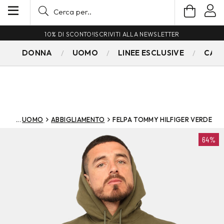
10% DI SCONTO!
ISCRIVITI ALLA NEWSLETTER
DONNA
UOMO
LINEE ESCLUSIVE
CAM
UOMO
ABBIGLIAMENTO
FELPA TOMMY HILFIGER VERDE
64%