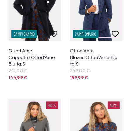
CAMPIONARIO
CAMPIONARIO
Ottod'Ame
Ottod'Ame
Cappotto Ottod’Ame
Blazer Ottod’Ame Blu
Blu tg.S
tg.S
241,00 €
269,00 €
144,99
€
159,99
€
40%
40%