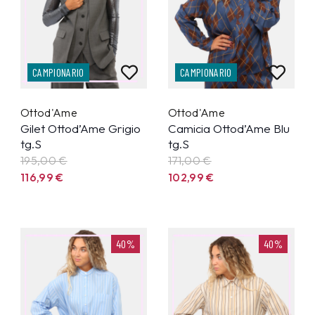
CAMPIONARIO
CAMPIONARIO
Ottod'Ame
Ottod'Ame
Gilet Ottod’Ame Grigio
Camicia Ottod’Ame Blu
tg.S
tg.S
195,00 €
171,00 €
116,99
€
102,99
€
40%
40%