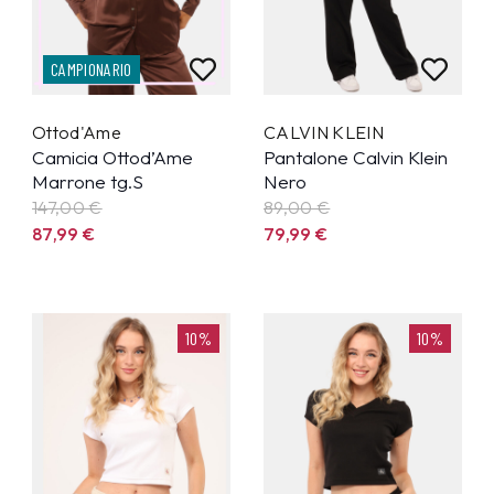
CAMPIONARIO
Ottod'Ame
CALVIN KLEIN
Camicia Ottod’Ame
Pantalone Calvin Klein
Marrone tg.S
Nero
147,00 €
89,00 €
87,99
€
79,99
€
10%
10%