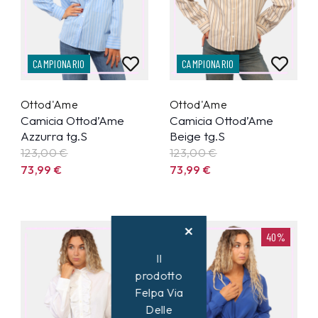
CAMPIONARIO
CAMPIONARIO
Ottod'Ame
Ottod'Ame
Camicia Ottod’Ame
Camicia Ottod’Ame
Azzurra tg.S
Beige tg.S
123,00 €
123,00 €
73,99
€
73,99
€
40%
40%
Il
prodotto
Felpa Via
Delle