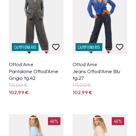
CAMPIONARIO
CAMPIONARIO
Ottod'Ame
Ottod'Ame
Pantalone Ottod’Ame
Jeans Ottod’Ame Blu
Grigio tg.42
tg.27
171,00 €
171,00 €
102,99
€
102,99
€
40%
40%