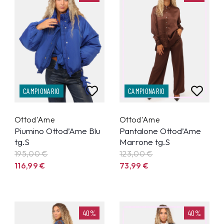
CAMPIONARIO
CAMPIONARIO
Ottod'Ame
Ottod'Ame
Piumino Ottod’Ame Blu
Pantalone Ottod’Ame
tg.S
Marrone tg.S
195,00 €
123,00 €
116,99
€
73,99
€
40%
40%