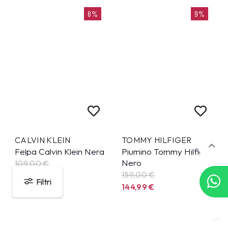
8%
9%
CALVIN KLEIN
TOMMY HILFIGER
Felpa Calvin Klein Nera
Piumino Tommy Hilfiger
Nero
109,00 €
159,00 €
99,99
€
Filtri
144,99
€