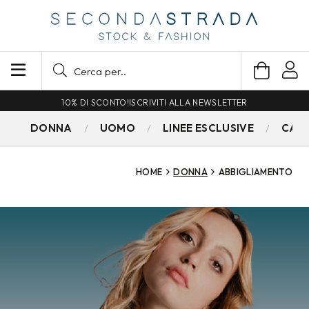
SPEDIZIONE GRATUITA PER ORDINI SUPERIORI A 79€
DONNA
UOMO
LINEE ESCLUSIVE
CAM
HOME
DONNA
ABBIGLIAMENTO