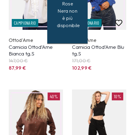
Rose
Nera non
è più
CAMPIONARIO
CAMPIONARIO
disponibile
Ottod'Ame
Ottod'Ame
Camicia Ottod’Ame
Camicia Ottod’Ame Blu
Bianca tg.S
tg.S
147,00 €
171,00 €
87,99
€
102,99
€
40%
10%