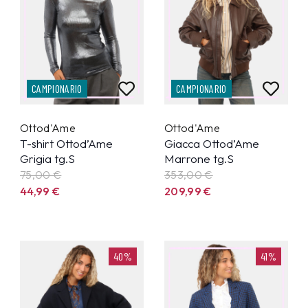
CAMPIONARIO
CAMPIONARIO
Ottod'Ame
Ottod'Ame
T-shirt Ottod’Ame
Giacca Ottod’Ame
Grigia tg.S
Marrone tg.S
75,00 €
353,00 €
44,99
€
209,99
€
40%
41%