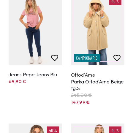
40%
CAMPIONARIO
Jeans Pepe Jeans Blu
Ottod'Ame
69,90
€
Parka Ottod’Ame Beige
tg.S
245,00 €
147,99
€
40%
40%