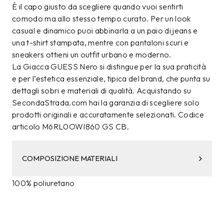
È il capo giusto da scegliere quando vuoi sentirti
comodo ma allo stesso tempo curato. Per un look
casual e dinamico puoi abbinarla a un paio di jeans e
una t-shirt stampata, mentre con pantaloni scuri e
sneakers ottieni un outfit urbano e moderno.
La Giacca GUESS Nero si distingue per la sua praticità
e per l’estetica essenziale, tipica del brand, che punta su
dettagli sobri e materiali di qualità. Acquistando su
SecondaStrada.com hai la garanzia di scegliere solo
prodotti originali e accuratamente selezionati. Codice
articolo M6RL0OWI860 GS CB.
COMPOSIZIONE MATERIALI
100% poliuretano