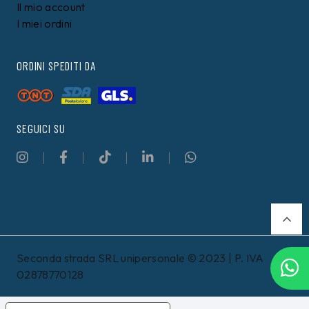
Il mio account
I miei ordini
ORDINI SPEDITI DA
SEGUICI SU
Seconda strada SRL unipersonale © 2023 | P. IVA
02878770128