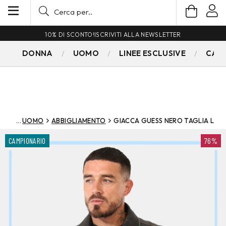
10% DI SCONTO!
ISCRIVITI ALLA NEWSLETTER
DONNA
UOMO
LINEE ESCLUSIVE
CAM
UOMO
ABBIGLIAMENTO
GIACCA GUESS NERO TAGLIA L
CAMPIONARIO
76%