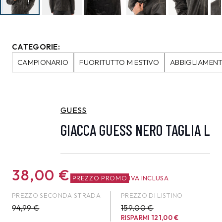
CATEGORIE:
CAMPIONARIO
FUORITUTTO M ESTIVO
ABBIGLIAMEN
GUESS
GIACCA GUESS NERO TAGLIA L
38,00
€
PREZZO PROMO
IVA INCLUSA
PREZZO SECONDA STRADA
PREZZO DI LISTINO
94,99
€
159,00 €
RISPARMI
121,00
€