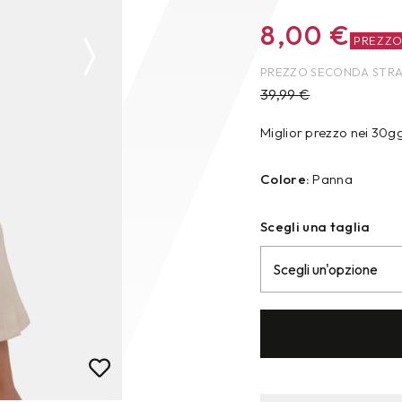
8,00
€
PREZZ
PREZZO SECONDA STR
39,99
€
Miglior prezzo nei 30g
Colore:
Panna
Scegli una taglia