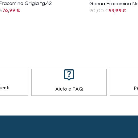
racomina Grigia tg.42
Gonna Fracomina Ne
€
76,99
€
90,00 €
53,99
€
ienti
Pu
Aiuto e FAQ