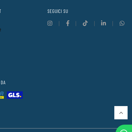
T
SEGUICI SU
t
 DA