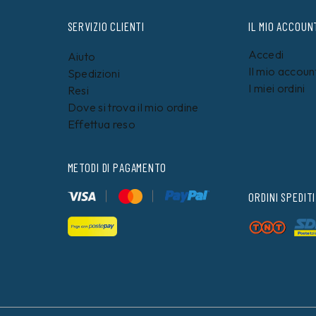
SERVIZIO CLIENTI
IL MIO ACCOUN
Accedi
Aiuto
Il mio accoun
Spedizioni
I miei ordini
Resi
Dove si trova il mio ordine
Effettua reso
METODI DI PAGAMENTO
ORDINI SPEDITI