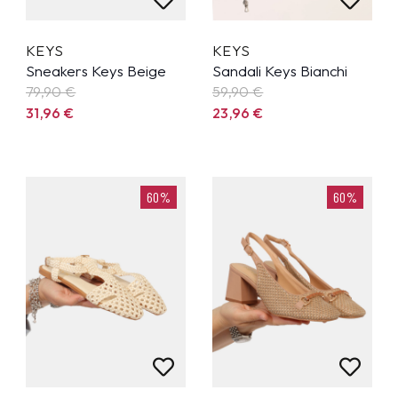
KEYS
KEYS
Sneakers Keys Beige
Sandali Keys Bianchi
79,90
€
59,90
€
31,96
€
23,96
€
60%
60%