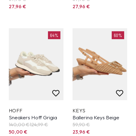
27,96
€
27,96
€
64%
60%
HOFF
KEYS
Sneakers Hoff Grigia
Ballerina Keys Beige
140,00 €
124,99
€
59,90
€
50,00
€
23,96
€