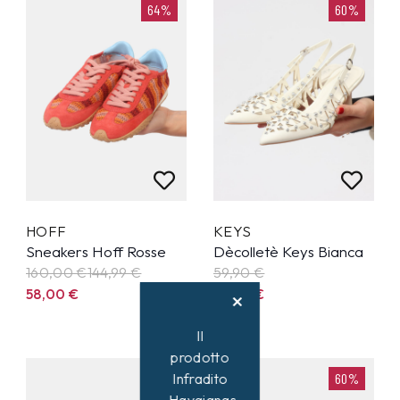
64%
60%
HOFF
KEYS
Sneakers Hoff Rosse
Dècolletè Keys Bianca
160,00 €
144,99
€
59,90
€
58,00
€
23,96
€
Il
prodotto
60%
60%
Infradito