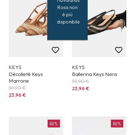
Havaianas
Rosa non
è più
disponibile
KEYS
KEYS
Dècolletè Keys
Ballerina Keys Nera
Marrone
59,90
€
59,90
€
23,96
€
23,96
€
60%
60%