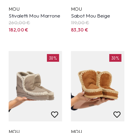
MOU
MOU
Stivaletti Mou Marrone
Sabot Mou Beige
260,00
€
119,00
€
182,00
€
83,30
€
30%
30%
MOU
MOU