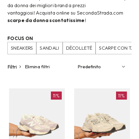
da donna dei migliori brand a prezzi
vantaggiosi! Acquista online su SecondaStrada.com
scarpe da donna scontatissime
!
FOCUS ON
SNEAKERS
SANDALI
DÉCOLLETÉ
SCARPE CON TAC
Filtri
Elimina filtri
11%
11%