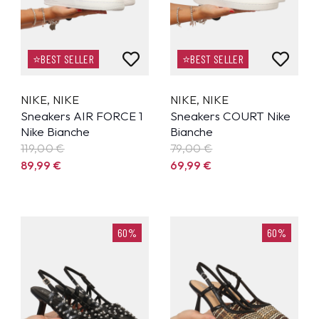
⭐BEST SELLER
⭐BEST SELLER
NIKE
,
NIKE
NIKE
,
NIKE
Sneakers AIR FORCE 1
Sneakers COURT Nike
Nike Bianche
Bianche
119,00 €
79,00 €
89,99
€
69,99
€
60%
60%