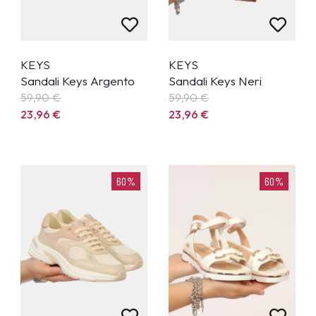
KEYS
KEYS
Sandali Keys Argento
Sandali Keys Neri
59,90
€
59,90
€
23,96
€
23,96
€
60%
60%