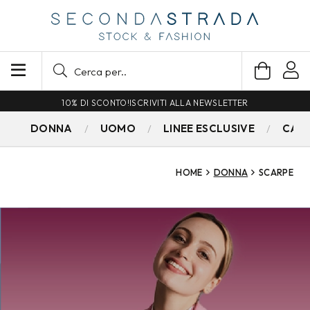
SPEDIZIONE GRATUITA PER ORDINI SUPERIORI A 79€
DONNA
UOMO
LINEE ESCLUSIVE
CAM
HOME
DONNA
SCARPE