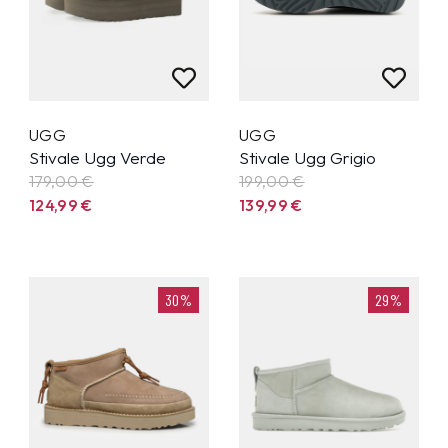
UGG
UGG
Stivale Ugg Verde
Stivale Ugg Grigio
179,00 €
199,00 €
124,99
€
139,99
€
30%
29%