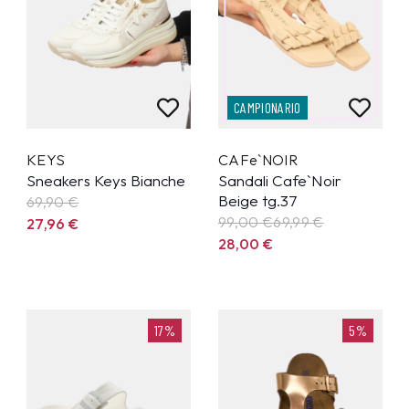
CAMPIONARIO
KEYS
CAFe`NOIR
Sneakers Keys Bianche
Sandali Cafe`Noir
Beige tg.37
69,90
€
99,00 €
69,99
€
27,96
€
28,00
€
17%
5%