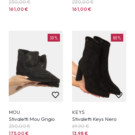
230,00
€
230,00
€
161,00
€
161,00
€
30%
80%
MOU
KEYS
Stivaletti Mou Grigio
Stivaletti Keys Nero
250,00
€
69,90
€
175,00
€
13,98
€