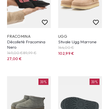
FRACOMINA
UGG
Dècolletè Fracomina
Stivale Ugg Marrone
Nero
144,00 €
149,00 €
89,99
€
102,99
€
27,00
€
30%
30%