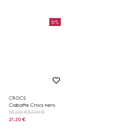
61%
CROCS
Ciabatte Crocs nero
55,00 €
52,99
€
21,20
€