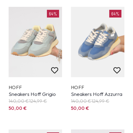
64%
64%
HOFF
HOFF
Sneakers Hoff Grigio
Sneakers Hoff Azzurra
140,00 €
124,99
€
140,00 €
124,99
€
50,00
€
50,00
€