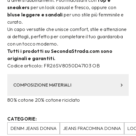
a diversi abbinamenti. Puoi indossarli con
top e
sneakers
per un look casual e fresco, oppure con
bluse leggere e sandali
per uno stile più femminile e
curato.
Un capo versatile che unisce comfort, stile e attenzione
ai dettagli, perfetto per completare il tuo guardaroba
con un tocco moderno.
Tutti i prodotti su SecondaStrada.com sono
originali e garantiti.
Codice articolo: FR26SV8050D47103 OB
COMPOSIZIONE MATERIALI
80% cotone 20% cotone riciclato
CATEGORIE:
DENIM JEANS DONNA
JEANS FRACOMINA DONNA
LOO