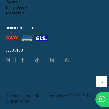
Accedi
Il mio account
I miei ordini
ORDINI SPEDITI DA
SEGUICI SU
Seconda strada SRL unipersonale © 2023 | P. IVA
02878770128