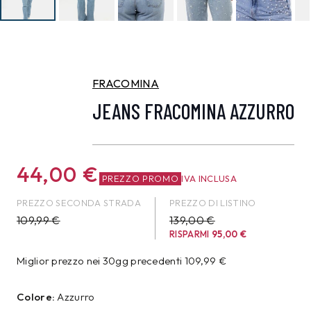
FRACOMINA
JEANS FRACOMINA AZZURRO
44,00
€
PREZZO PROMO
IVA INCLUSA
PREZZO SECONDA STRADA
PREZZO DI LISTINO
109,99
€
139,00 €
RISPARMI
95,00
€
Miglior prezzo nei 30gg precedenti
109,99
€
Colore:
Azzurro