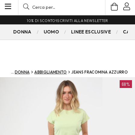
10% DI SCONTO!
ISCRIVITI ALLA NEWSLETTER
DONNA
UOMO
LINEE ESCLUSIVE
CAM
DONNA
ABBIGLIAMENTO
JEANS FRACOMINA AZZURRO
68%