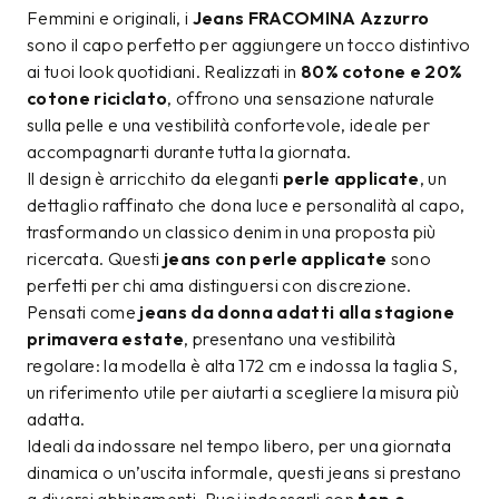
Femmini e originali, i
Jeans FRACOMINA Azzurro
sono il capo perfetto per aggiungere un tocco distintivo
ai tuoi look quotidiani. Realizzati in
80% cotone e 20%
cotone riciclato
, offrono una sensazione naturale
sulla pelle e una vestibilità confortevole, ideale per
accompagnarti durante tutta la giornata.
Il design è arricchito da eleganti
perle applicate
, un
dettaglio raffinato che dona luce e personalità al capo,
trasformando un classico denim in una proposta più
ricercata. Questi
jeans con perle applicate
sono
perfetti per chi ama distinguersi con discrezione.
Pensati come
jeans da donna adatti alla stagione
primavera estate
, presentano una vestibilità
regolare: la modella è alta 172 cm e indossa la taglia S,
un riferimento utile per aiutarti a scegliere la misura più
adatta.
Ideali da indossare nel tempo libero, per una giornata
dinamica o un’uscita informale, questi jeans si prestano