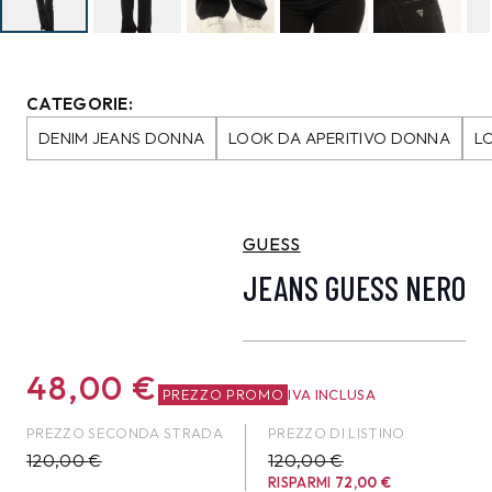
CATEGORIE:
DENIM JEANS DONNA
LOOK DA APERITIVO DONNA
L
GUESS
JEANS GUESS NERO
48,00
€
PREZZO PROMO
IVA INCLUSA
PREZZO SECONDA STRADA
PREZZO DI LISTINO
120,00
€
120,00 €
RISPARMI
72,00
€