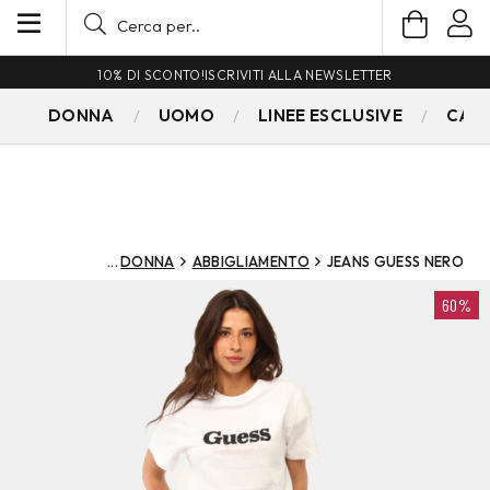
10% DI SCONTO!
ISCRIVITI ALLA NEWSLETTER
DONNA
UOMO
LINEE ESCLUSIVE
CAM
DONNA
ABBIGLIAMENTO
JEANS GUESS NERO
60%