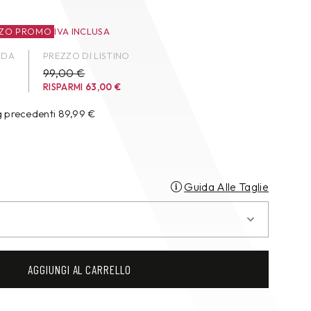
ZZO PROMO
IVA INCLUSA
ADA
PREZZO DI LISTINO
99,00 €
RISPARMI
63,00
€
g precedenti
89,99
€
Guida Alle Taglie
AGGIUNGI AL CARRELLO