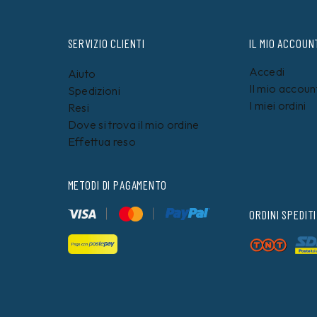
SERVIZIO CLIENTI
IL MIO ACCOUN
Accedi
Aiuto
Il mio accoun
Spedizioni
I miei ordini
Resi
Dove si trova il mio ordine
Effettua reso
METODI DI PAGAMENTO
ORDINI SPEDITI