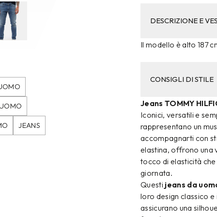
DESCRIZIONE E VES
Il modello è alto 187 c
CONSIGLI DI STILE
 UOMO
Jeans TOMMY HILFI
A UOMO
Iconici, versatili e sem
MO
JEANS
rappresentano un must
accompagnarti con stil
elastina, offrono una 
tocco di elasticità ch
giornata.
Questi
jeans da uomo
loro design classico e
assicurano una silhouet