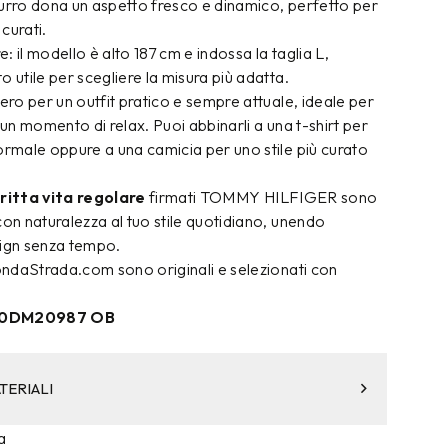
azzurro dona un aspetto fresco e dinamico, perfetto per
curati.
e: il modello è alto 187 cm e indossa la taglia L,
o utile per scegliere la misura più adatta.
bero per un outfit pratico e sempre attuale, ideale per
 un momento di relax. Puoi abbinarli a una t-shirt per
ormale oppure a una camicia per uno stile più curato
itta vita regolare
firmati TOMMY HILFIGER sono
con naturalezza al tuo stile quotidiano, unendo
sign senza tempo.
condaStrada.com sono originali e selezionati con
DM0DM20987 OB
TERIALI
a