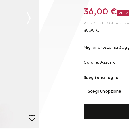
36,00
€
PRE
PREZZO SECONDA STR
89,99
€
Miglior prezzo nei 30g
Colore:
Azzurro
Scegli una taglia