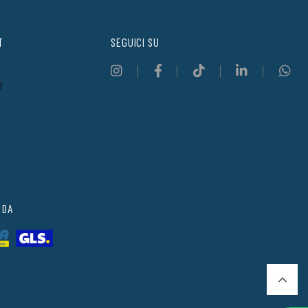
T
SEGUICI SU
t
 DA