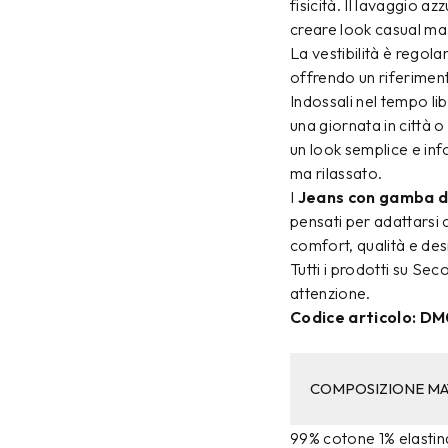
fisicità. Il lavaggio 
creare look casual ma 
La vestibilità è regolar
offrendo un riferiment
Indossali nel tempo li
una giornata in città o
un look semplice e inf
ma rilassato.
I
Jeans con gamba dr
pensati per adattarsi 
comfort, qualità e de
Tutti i prodotti su Se
attenzione.
Codice articolo: 
COMPOSIZIONE MA
99% cotone 1% elastin