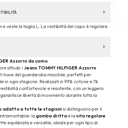
TIBILITÀ
m e veste la taglia L. La vestibilità del capo è regolare.
GER Azzurro da uomo
pre attuali: i
Jeans TOMMY HILFIGER Azzurro
-have del guardaroba maschile, perfetti per
e in ogni stagione. Realizzati in 99% cotone e 1%
vestibilità confortevole e resistente, con un leggero
e garantisce libertà di movimento durante tutta la
 adatto a tutte le stagioni
si distinguono per il
 intramontabile: la
gamba dritta
e la
vita regolare
te equilibrata e versatile, ideale per ogni tipo di