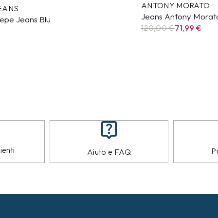
ANTONY MORATO
EANS
Jeans Antony Morato
epe Jeans Blu
120,00 €
71,99
€
€
ienti
Pu
Aiuto e FAQ