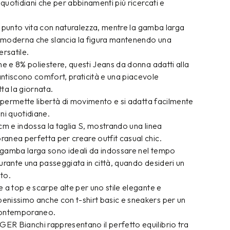
 quotidiani che per abbinamenti più ricercati e
 il punto vita con naturalezza, mentre la gamba larga
 e moderna che slancia la figura mantenendo una
ersatile.
ne e 8% poliestere, questi Jeans da donna adatti alla
ntiscono comfort, praticità e una piacevole
ta la giornata.
e permette libertà di movimento e si adatta facilmente
oni quotidiane.
cm e indossa la taglia S, mostrando una linea
anea perfetta per creare outfit casual chic.
e gamba larga sono ideali da indossare nel tempo
 durante una passeggiata in città, quando desideri un
to.
 a top e scarpe alte per uno stile elegante e
nissimo anche con t-shirt basic e sneakers per un
e contemporaneo.
R Bianchi rappresentano il perfetto equilibrio tra