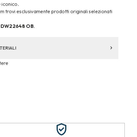
e iconico.
trovi esclusivamente prodotti originali selezionati
DW22648 OB
.
TERIALI
tere