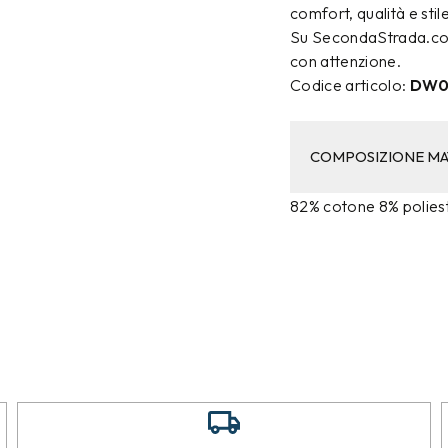
comfort, qualità e stil
Su SecondaStrada.com 
con attenzione.
Codice articolo:
DW0
COMPOSIZIONE MA
82% cotone 8% polies