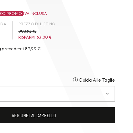
ZZO PROMO
IVA INCLUSA
ADA
PREZZO DI LISTINO
99,00 €
RISPARMI
63,00
€
g precedenti
89,99
€
Guida Alle Taglie
AGGIUNGI AL CARRELLO