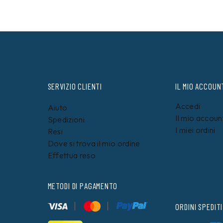
SERVIZIO CLIENTI
IL MIO ACCOUN
Accedi
Aiuto
Il mio accoun
Spedizioni
I miei ordini
Resi
Dove si trova il mio ordine
Effettua reso
METODI DI PAGAMENTO
ORDINI SPEDITI