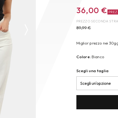
36,00
€
PRE
PREZZO SECONDA STR
89,99
€
Miglior prezzo nei 30g
Colore:
Bianco
Scegli una taglia