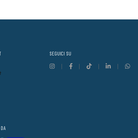
T
SEGUICI SU
t
 DA