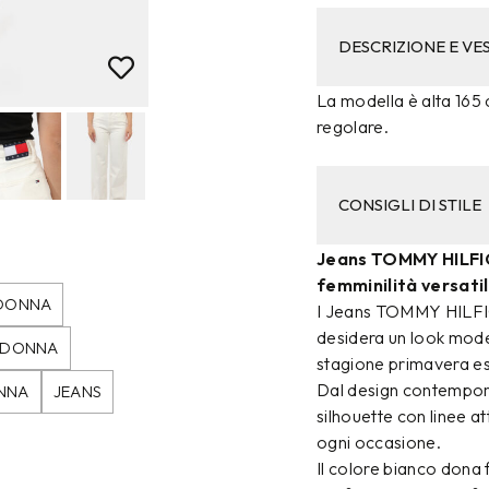
DESCRIZIONE E VES
La modella è alta 165 c
regolare.
CONSIGLI DI STILE
Jeans TOMMY HILFIG
femminilità versati
 DONNA
I Jeans TOMMY HILFIG
desidera un look moder
O DONNA
stagione primavera es
Dal design contempora
NNA
JEANS
silhouette con linee at
ogni occasione.
Il colore bianco dona