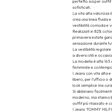
perfetto sia per outfit
sofisticati.
La vita alta valorizza
crea una linea fluida
vestibilità comoda e v
Realizzati in 82% coto
primavera estate gara
sensazione durante tut
La vestibilità regolar
a diversi stili e occasi
La modella è alta 165 
femminile e contempor
I Jeans con vita alta 
libero, per l’ufficio o
look semplice ma cura
Si abbinano facilmente
moderno, ma stanno be
outfit più rilassato 
I Jeans TOMMY HILFIGE