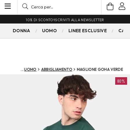
10% DI SCONTO!
ISCRIVITI ALLA NEWSLETTER
DONNA
UOMO
LINEE ESCLUSIVE
CAM
UOMO
ABBIGLIAMENTO
MAGLIONE GOHA VERDE
80%