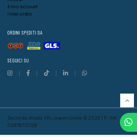
Il mio account
I miei ordini
ORDINI SPEDITI DA
SEGUICI SU
Seconda strada SRL unipersonale © 2023 | P. IVA
02878770128