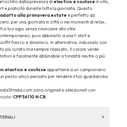
arricchito dalla presenza di
elastico e coulisse
in vita,
 e praticità durante tutta la giornata. Questo
adatto alla primavera estate
è perfetto da
bero, per una giornata in città o nei momenti di relax,
i a tuo agio senza rinunciare allo stile.
contemporaneo, puoi abbinarlo a una t-shirt e
utfit fresco e dinamico. In alternativa, indossalo con
ato più curato ma sempre rilassato. Il colore verde
intivo e facilmente abbinabile a tonalità neutre o più
n elastico e coulisse
appartiene a un campionario
 un pezzo unico pensato per rendere il tuo guardaroba
condaStrada.com sono originali e selezionati con
ticolo:
CPP36110 N CB
.
TERIALI