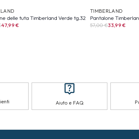
RLAND
TIMBERLAND
ne delle tuta Timberland Verde tg.32
Pantalone Timberland
€
47,99
€
57,00 €
33,99
€
ienti
Pu
Aiuto e FAQ