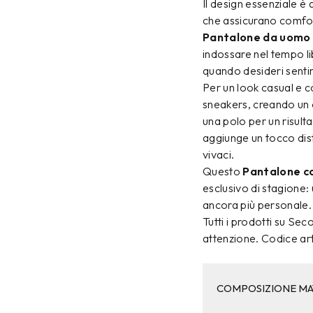
Il design essenziale è 
che assicurano comfort
Pantalone da uomo 
indossare nel tempo li
quando desideri sentirt
Per un look casual e 
sneakers, creando un o
una polo per un risult
aggiunge un tocco dist
vivaci.
Questo
Pantalone co
esclusivo di stagione:
ancora più personale.
Tutti i prodotti su Se
attenzione. Codice ar
COMPOSIZIONE MA