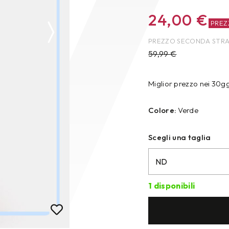
24,00
€
PRE
PREZZO SECONDA STR
59,99
€
Miglior prezzo nei 30g
Colore:
Verde
Scegli una taglia
1 disponibili