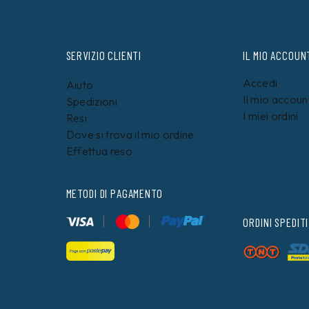
SERVIZIO CLIENTI
IL MIO ACCOUN
Accedi
Aiuto
Il mio accoun
Spedizioni
I miei ordini
Resi
Dove si trova il mio ordine
Effettua reso
METODI DI PAGAMENTO
ORDINI SPEDITI