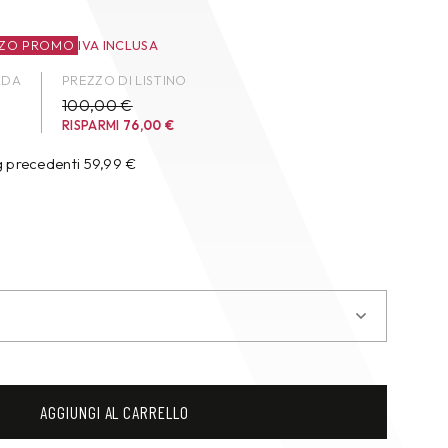
ZZO PROMO
IVA INCLUSA
ADA
PREZZO DI LISTINO
100,00 €
RISPARMI
76,00
€
g precedenti
59,99
€
AGGIUNGI AL CARRELLO