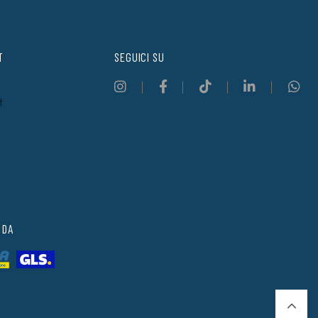
T
SEGUICI SU
t
 DA