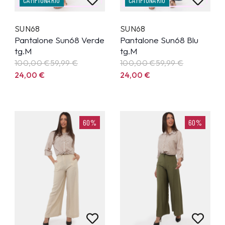
SUN68
SUN68
Pantalone Sun68 Verde
Pantalone Sun68 Blu
tg.M
tg.M
100,00 €
59,99
€
100,00 €
59,99
€
24,00
€
24,00
€
60%
60%