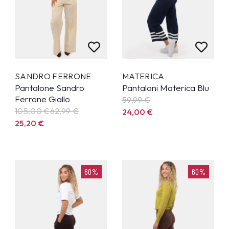
SANDRO FERRONE
MATERICA
Pantalone Sandro
Pantaloni Materica Blu
Ferrone Giallo
59,99
€
105,00 €
62,99
€
24,00
€
25,20
€
60%
60%