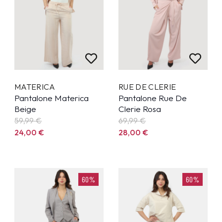
MATERICA
RUE DE CLERIE
Pantalone Materica
Pantalone Rue De
Beige
Clerie Rosa
59,99
€
69,99
€
24,00
€
28,00
€
60%
60%