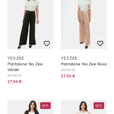
YES ZEE
YES ZEE
Pantalone Yes Zee
Pantalone Yes Zee Rosa
Verde
69,90
€
69,90
€
27,96
€
27,96
€
60%
60%