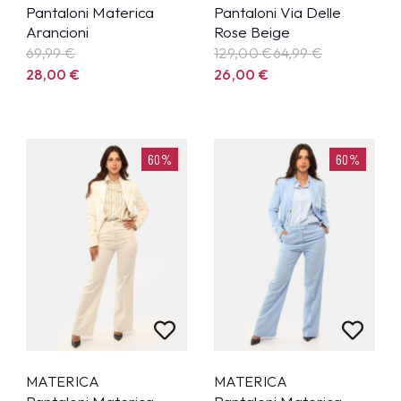
Pantaloni Materica
Pantaloni Via Delle
Arancioni
Rose Beige
69,99
€
129,00 €
64,99
€
28,00
€
26,00
€
60%
60%
MATERICA
MATERICA