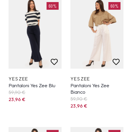
60%
60%
YES ZEE
YES ZEE
Pantaloni Yes Zee Blu
Pantaloni Yes Zee
Bianco
59,90
€
59,90
€
23,96
€
23,96
€