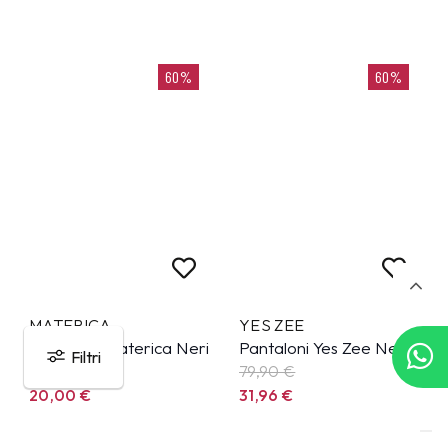
60%
60%
MATERICA
YES ZEE
Pantaloni Materica Neri
Pantaloni Yes Zee Nero
Filtri
49,99
€
79,90
€
20,00
€
31,96
€