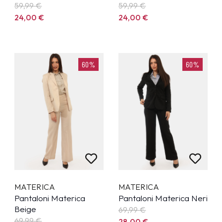
59,99
€
59,99
€
24,00
€
24,00
€
60%
60%
MATERICA
MATERICA
Pantaloni Materica
Pantaloni Materica Neri
Beige
69,99
€
69,99
€
28,00
€