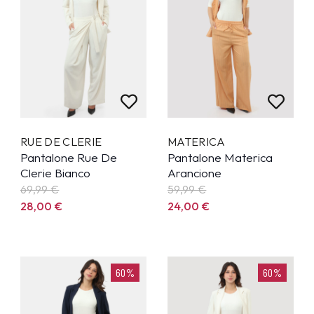
RUE DE CLERIE
MATERICA
Pantalone Rue De
Pantalone Materica
Clerie Bianco
Arancione
69,99
€
59,99
€
28,00
€
24,00
€
60%
60%