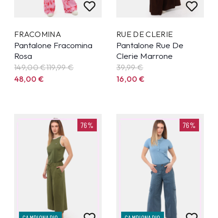
FRACOMINA
RUE DE CLERIE
Pantalone Fracomina
Pantalone Rue De
Rosa
Clerie Marrone
149,00 €
119,99
€
39,99
€
48,00
€
16,00
€
76%
76%
CAMPIONARIO
CAMPIONARIO