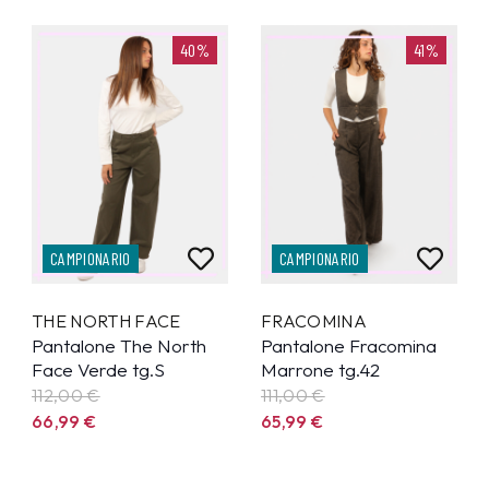
40%
41%
CAMPIONARIO
CAMPIONARIO
THE NORTH FACE
FRACOMINA
Pantalone The North
Pantalone Fracomina
Face Verde tg.S
Marrone tg.42
112,00 €
111,00 €
66,99
€
65,99
€