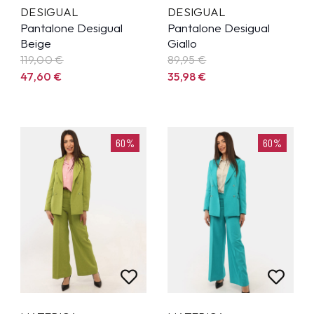
DESIGUAL
DESIGUAL
Pantalone Desigual
Pantalone Desigual
Beige
Giallo
119,00
€
89,95
€
47,60
€
35,98
€
60%
60%