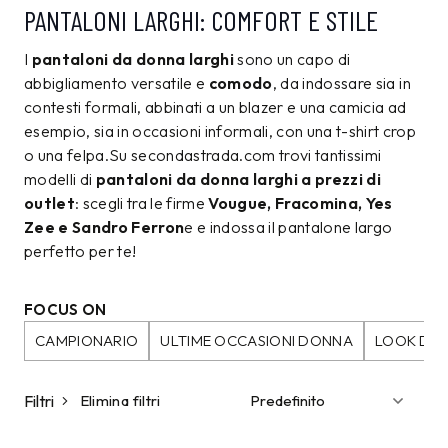
PANTALONI LARGHI: COMFORT E STILE
I
pantaloni da donna larghi
sono un capo di
abbigliamento versatile e
comodo
, da indossare sia in
contesti formali, abbinati a un blazer e una camicia ad
esempio, sia in occasioni informali, con una t-shirt crop
o una felpa.Su secondastrada.com trovi tantissimi
modelli di
pantaloni da donna larghi a prezzi di
outlet
: scegli tra le firme
Vougue, Fracomina, Yes
Zee e Sandro Ferron
e e indossa il pantalone largo
perfetto per te!
FOCUS ON
CAMPIONARIO
ULTIME OCCASIONI DONNA
LOOK DA 
Filtri
Elimina filtri