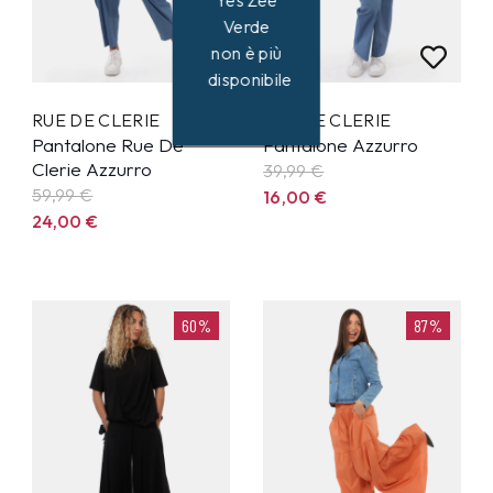
Yes Zee
Verde
non è più
disponibile
RUE DE CLERIE
RUE DE CLERIE
Pantalone Rue De
Pantalone Azzurro
Clerie Azzurro
39,99
€
59,99
€
16,00
€
24,00
€
60%
87%