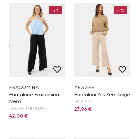
67%
60%
FRACOMINA
YES ZEE
Pantalone Fracomina
Pantaloni Yes Zee Beige
Nero
59,90
€
129,00 €
104,99
€
23,96
€
42,00
€