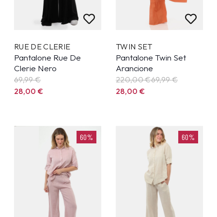
RUE DE CLERIE
TWIN SET
Pantalone Rue De
Pantalone Twin Set
Clerie Nero
Arancione
69,99
€
220,00 €
69,99
€
28,00
€
28,00
€
60%
60%