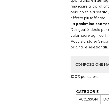
quotidiano: è il detta
rinunciare alla pratici
per uno stile rilassat
effetto più raffinato.
La
pashmina con tes
Desigual è ideale per 
valorizzare ogni outfi
Acquistando su Second
originali e selezionati.
COMPOSIZIONE MA
100% poliestere
CATEGORIE:
ACCESSORI
DO