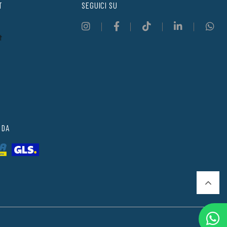
T
SEGUICI SU
t
 DA