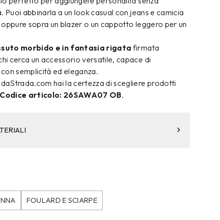
glio perfetto per aggiungere personalità senza
tà. Puoi abbinarla a un look casual con jeans e camicia
o, oppure sopra un blazer o un cappotto leggero per un
suto morbido e in fantasia rigata
firmata
chi cerca un accessorio versatile, capace di
t con semplicità ed eleganza.
aStrada.com hai la certezza di scegliere prodotti
Codice articolo: 26SAWA07 OB
.
TERIALI
NNA
FOULARD E SCIARPE