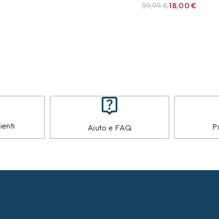
59,99
€
18,00
€
ienti
Pu
Aiuto e FAQ