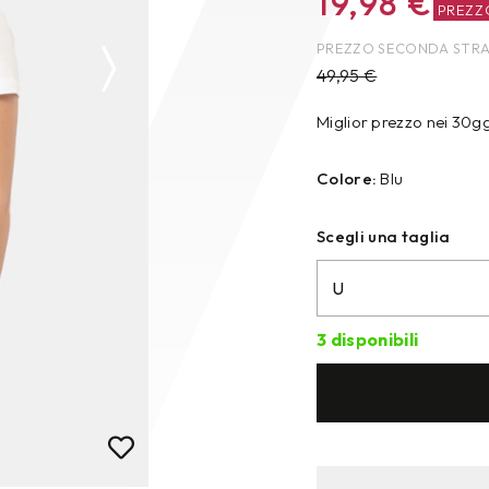
19,98
€
PREZZ
PREZZO SECONDA STR
49,95
€
Miglior prezzo nei 30g
Colore:
Blu
Scegli una taglia
3 disponibili