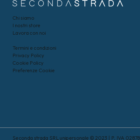
Chi siamo
I nostri store
Lavora con noi
Termini e condizioni
Privacy Policy
Cookie Policy
Preferenze Cookie
Seconda strada SRL unipersonale © 2023 | P. IVA 0287