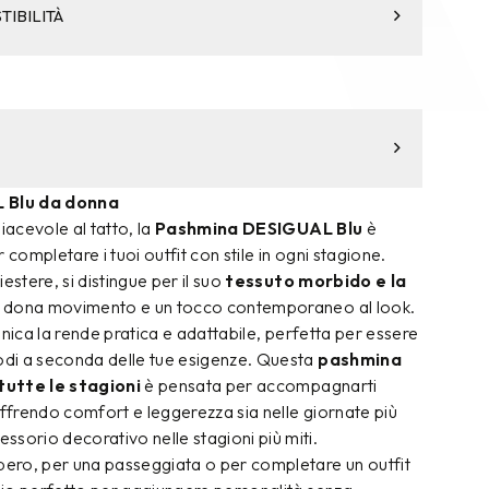
TIBILITÀ
 Blu da donna
iacevole al tatto, la
Pashmina DESIGUAL Blu
è
 completare i tuoi outfit con stile in ogni stagione.
estere, si distingue per il suo
tessuto morbido e la
e dona movimento e un tocco contemporaneo al look.
a unica la rende pratica e adattabile, perfetta per essere
modi a seconda delle tue esigenze. Questa
pashmina
tutte le stagioni
è pensata per accompagnarti
offrendo comfort e leggerezza sia nelle giornate più
sorio decorativo nelle stagioni più miti.
ibero, per una passeggiata o per completare un outfit