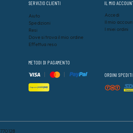
SERVIZIO CLIENTI
IL MIO ACCOUN
Accedi
Aiuto
Il mio accoun
Spedizioni
I miei ordini
Resi
Dove si trova il mio ordine
Effettua reso
METODI DI PAGAMENTO
ORDINI SPEDITI
8770128