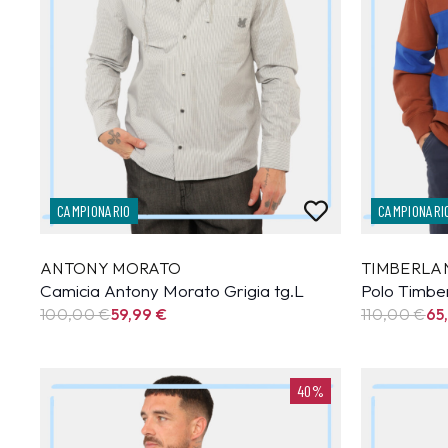
CAMPIONARIO
CAMPIONARI
ANTONY MORATO
TIMBERLA
Camicia Antony Morato Grigia tg.L
Polo Timbe
100,00 €
59,99
€
110,00 €
65
40%