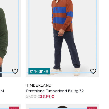
CAMPIONARIO
TIMBERLAND
g.M
Pantalone Timberland Blu tg.32
57,00 €
33,99
€