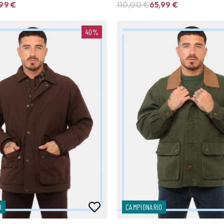
,99
€
110,00 €
65,99
€
40%
O
CAMPIONARIO