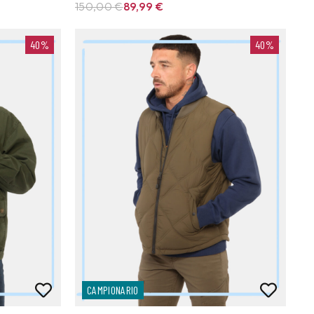
150,00 €
89,99
€
40%
40%
CAMPIONARIO