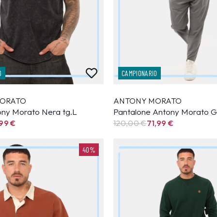
O
CAMPIONARIO
ORATO
ANTONY MORATO
tony Morato Nera tg.L
Pantalone Antony Morato Gr
,99
€
120,00 €
71,99
€
40%