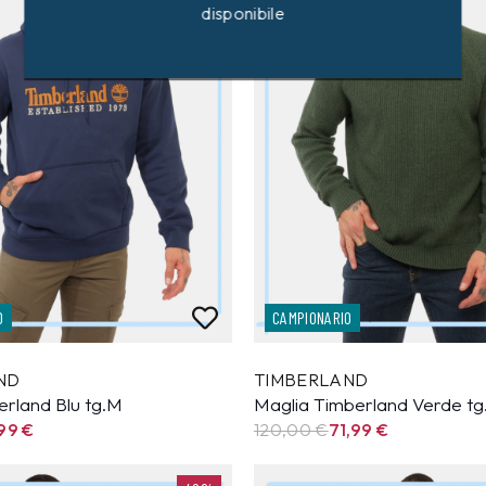
disponibile
O
CAMPIONARIO
ND
TIMBERLAND
erland Blu tg.M
Maglia Timberland Verde t
,99
€
120,00 €
71,99
€