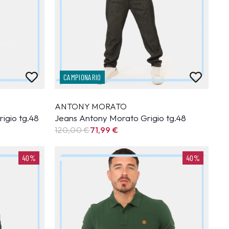
CAMPIONARIO
ANTONY MORATO
igio tg.48
Jeans Antony Morato Grigio tg.48
120,00 €
71,99
€
40%
40%