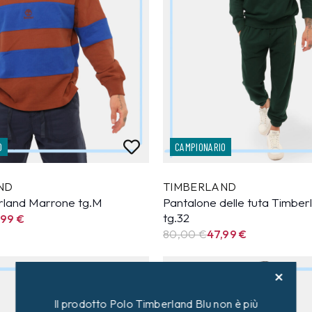
O
CAMPIONARIO
ND
TIMBERLAND
rland Marrone tg.M
Pantalone delle tuta Timber
tg.32
,99
€
80,00 €
47,99
€
40%
Il prodotto Polo Timberland Blu non è più