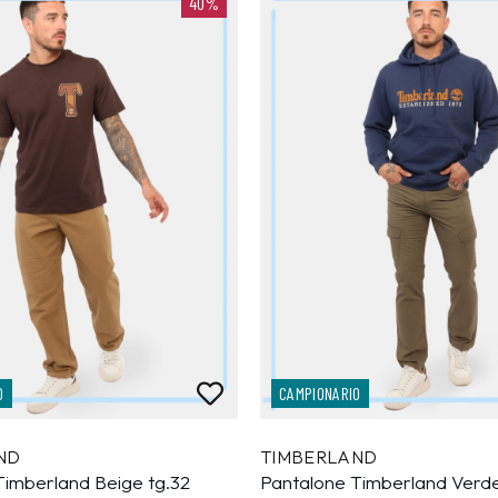
40%
O
CAMPIONARIO
ND
TIMBERLAND
Timberland Beige tg.32
Pantalone Timberland Verde