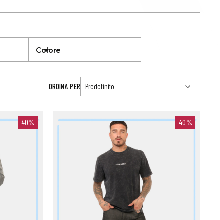
Colore
ORDINA PER
40%
40%