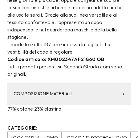
nelle giornate più calde, oppure con jeans e scarpe
casual per uno stile urbano e moderno adatto anche
alle uscite serali. Grazie alla sua linea versatile e al
tessuto confortevole, rappresenta un capo
indispensabile nel guardaroba maschile della bella
stagione.
Il modello è alto 187 cm e indossa la taglia L. La
vestibilità del capo è regolare.
Codice articolo: XM002347AF21860 OB
Tutti i prodotti presenti su SecondaStrada.com sono
originali.
COMPOSIZIONE MATERIALI
77% cotone 23% elastina
CATEGORIE:
LOOK CASUAL UOMO
LOOK DA DISCOTECA UOMO
L