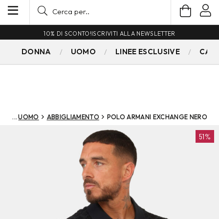
10% DI SCONTO!
ISCRIVITI ALLA NEWSLETTER
DONNA
UOMO
LINEE ESCLUSIVE
CAM
UOMO
ABBIGLIAMENTO
POLO ARMANI EXCHANGE NERO
51%