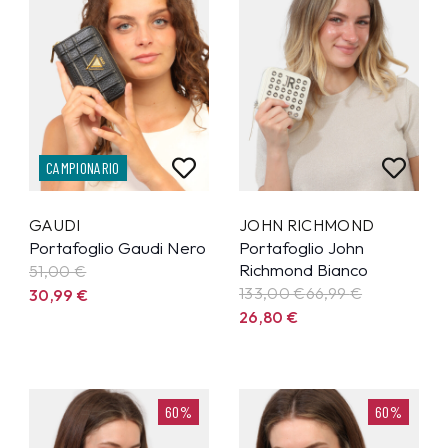
CAMPIONARIO
GAUDI
JOHN RICHMOND
Portafoglio Gaudi Nero
Portafoglio John
Richmond Bianco
51,00 €
133,00 €
66,99
€
30,99
€
26,80
€
60%
60%