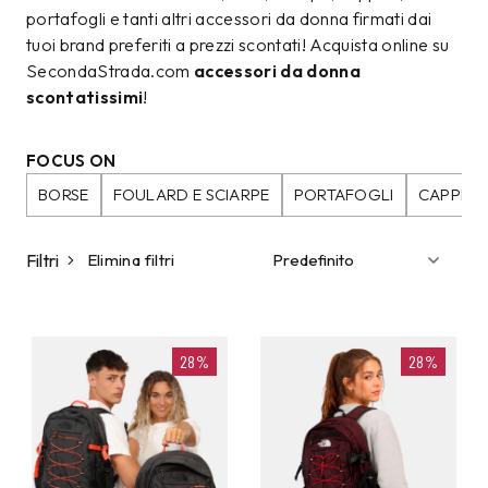
portafogli e tanti altri accessori da donna firmati dai
tuoi brand preferiti a prezzi scontati! Acquista online su
SecondaStrada.com
accessori da donna
scontatissimi
!
FOCUS ON
BORSE
FOULARD E SCIARPE
PORTAFOGLI
CAPPELL
Filtri
Elimina filtri
28%
28%