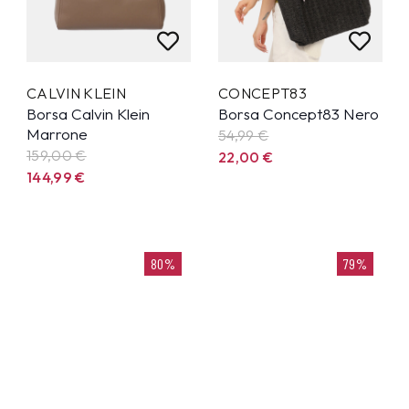
CALVIN KLEIN
CONCEPT83
Borsa Calvin Klein
Borsa Concept83 Nero
Marrone
54,99
€
159,00 €
22,00
€
144,99
€
80%
79%