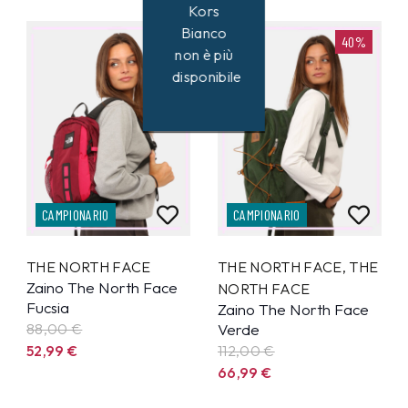
Kors
Bianco
40%
40%
non è più
disponibile
CAMPIONARIO
CAMPIONARIO
THE NORTH FACE
THE NORTH FACE
,
THE
Zaino The North Face
NORTH FACE
Fucsia
Zaino The North Face
88,00 €
Verde
52,99
€
112,00 €
66,99
€