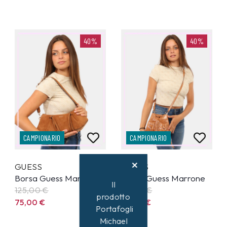
40%
40%
CAMPIONARIO
CAMPIONARIO
GUESS
GUESS
Borsa Guess Marrone
Borsa Guess Marrone
Il
125,00
€
95,00
€
prodotto
75,00
€
57,00
€
Portafogli
Michael