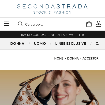
SPEDIZIONE GRATUITA PER ORDINI SUPERIORI A 79€
DONNA
UOMO
LINEE ESCLUSIVE
CAM
HOME
DONNA
ACCESSORI