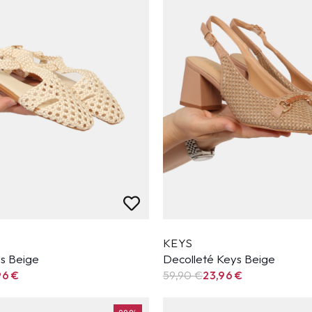
KEYS
ys Beige
Decolleté Keys Beige
96
€
59,90
€
23,96
€