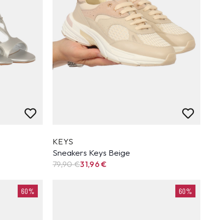
KEYS
Sneakers Keys Beige
79,90
€
31,96
€
60%
60%