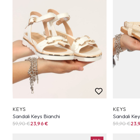
KEYS
KEYS
Sandali Keys Bianchi
Sandali Ke
59,90
€
23,96
€
59,90
€
23,