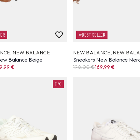
LER
⭐BEST SELLER
ANCE
,
NEW BALANCE
NEW BALANCE
,
NEW BAL
ew Balance Beige
Sneakers New Balance Ner
9,99
€
190,00 €
169,99
€
11%