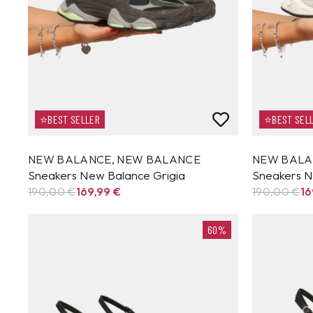
⭐BEST SELLER
⭐BEST SEL
NEW BALANCE
,
NEW BALANCE
NEW BAL
Sneakers New Balance Grigia
Sneakers N
190,00 €
169,99
€
190,00 €
16
60%