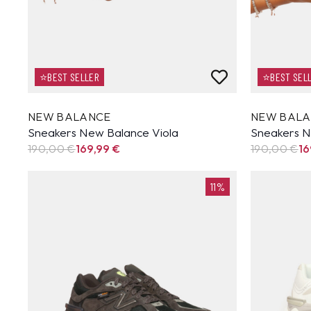
⭐BEST SELLER
⭐BEST SEL
NEW BALANCE
NEW BAL
Sneakers New Balance Viola
Sneakers N
190,00 €
169,99
€
190,00 €
16
11%