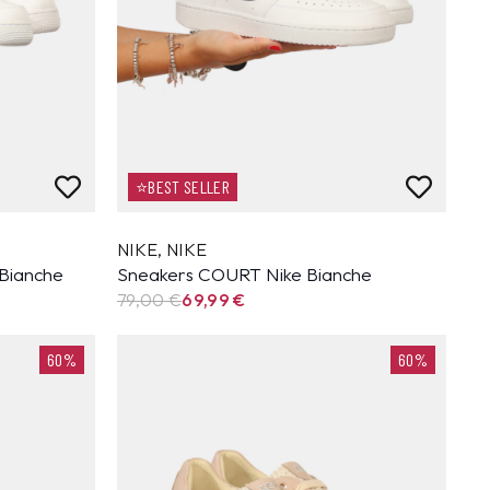
⭐BEST SELLER
NIKE
,
NIKE
 Bianche
Sneakers COURT Nike Bianche
79,00 €
69,99
€
60%
60%