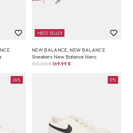
⭐BEST SELLER
ANCE
NEW BALANCE
,
NEW BALANCE
a
Sneakers New Balance Nero
190,00 €
169,99
€
24%
11%