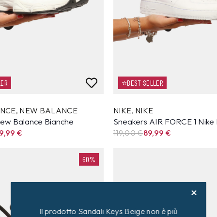
LER
⭐BEST SELLER
ANCE
,
NEW BALANCE
NIKE
,
NIKE
ew Balance Bianche
Sneakers AIR FORCE 1 Nike
9,99
€
119,00 €
89,99
€
60%
Il prodotto Sandali Keys Beige non è più