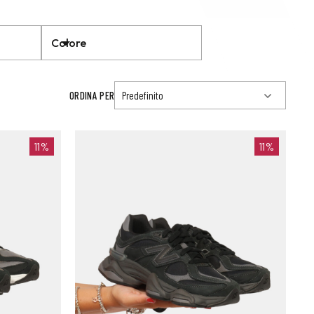
Colore
ORDINA PER
11%
11%