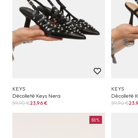
KEYS
KEYS
Dècolletè Keys Nera
Dècolletè 
59,90
€
23,96
€
59,90
€
23,
60%