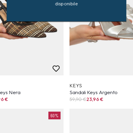
disponibile
KEYS
Keys Nera
Sandali Keys Argento
96
€
59,90
€
23,96
€
60%