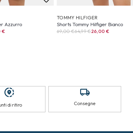
TOMMY HILFIGER
er Azzurro
Shorts Tommy Hilfiger Bianco
0
€
69,00 €
64,99
€
26,00
€
Consegne
nti di ritiro