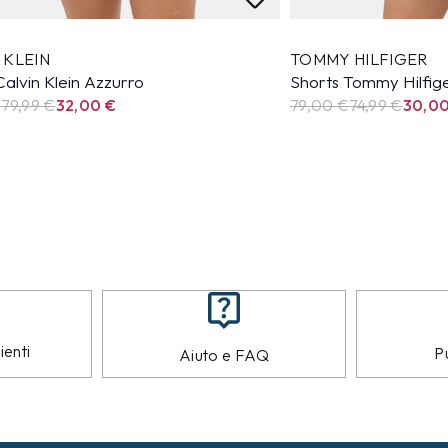
 KLEIN
TOMMY HILFIGER
Calvin Klein Azzurro
Shorts Tommy Hilfig
€
79,99
€
32,00
€
79,00 €
74,99
€
30,0
ienti
Pu
Aiuto e FAQ