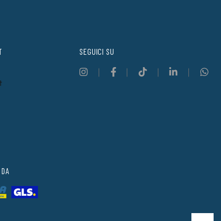
T
SEGUICI SU
t
 DA