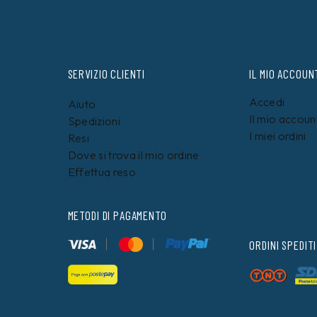
SERVIZIO CLIENTI
IL MIO ACCOUN
Accedi
Aiuto
Il mio accoun
Spedizioni
I miei ordini
Resi
Dove si trova il mio ordine
Effettua reso
METODI DI PAGAMENTO
ORDINI SPEDITI