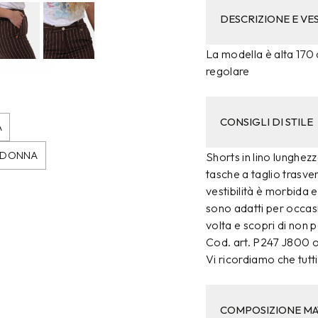
DESCRIZIONE E VES
La modella è alta 170 c
regolare
CONSIGLI DI STILE
A
I DONNA
Shorts in lino lunghe
tasche a taglio trasver
vestibilità è morbida e
sono adatti per occasi
volta e scopri di non 
Cod. art. P247 J800 
Vi ricordiamo che tutti 
COMPOSIZIONE MA