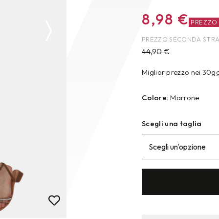
8,98
€
PREZZO
PREZZO SECONDA STR
44,90
€
Miglior prezzo nei 30g
Colore:
Marrone
Scegli una taglia