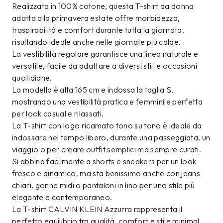
Realizzata in 100% cotone, questa T-shirt da donna
adatta alla primavera estate offre morbidezza,
traspirabilità e comfort durante tutta la giornata,
risultando ideale anche nelle giornate più calde.
La vestibilità regolare garantisce una linea naturale e
versatile, facile da adattare a diversi stili e occasioni
quotidiane.
La modella è alta 165 cm e indossa la taglia S,
mostrando una vestibilità pratica e femminile perfetta
per look casual e rilassati.
La T-shirt con logo ricamato tono su tono è ideale da
indossare nel tempo libero, durante una passeggiata, un
viaggio o per creare outfit semplici ma sempre curati.
Si abbina facilmente a shorts e sneakers per un look
fresco e dinamico, ma sta benissimo anche con jeans
chiari, gonne midi o pantaloni in lino per uno stile più
elegante e contemporaneo.
La T-shirt CALVIN KLEIN Azzurra rappresenta il
perfetto equilibrio tra qualità, comfort e stile minimal