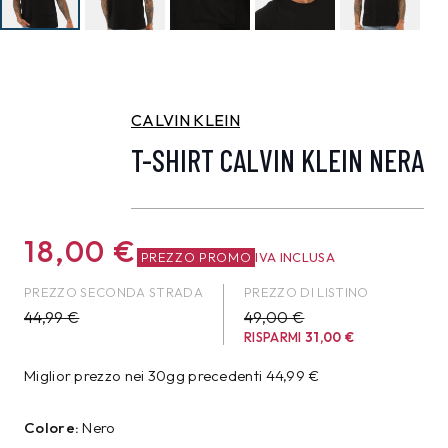
CALVIN KLEIN
T-SHIRT CALVIN KLEIN NERA
18,00
€
PREZZO PROMO
IVA INCLUSA
PREZZO SECONDA STRADA
PREZZO DI LISTINO
44,99
€
49,00 €
RISPARMI
31,00
€
Miglior prezzo nei 30gg precedenti
44,99
€
Colore:
Nero