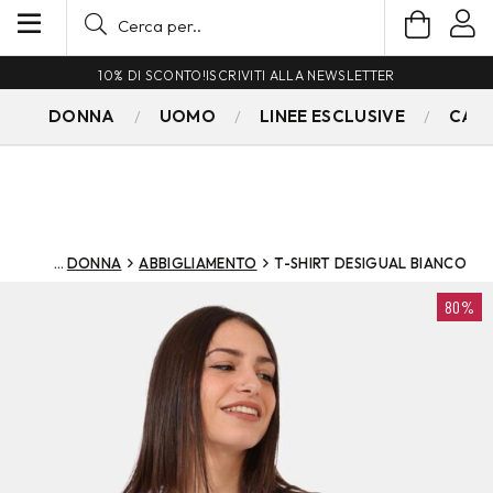
10% DI SCONTO!
ISCRIVITI ALLA NEWSLETTER
DONNA
UOMO
LINEE ESCLUSIVE
CAM
DONNA
ABBIGLIAMENTO
T-SHIRT DESIGUAL BIANCO
80%