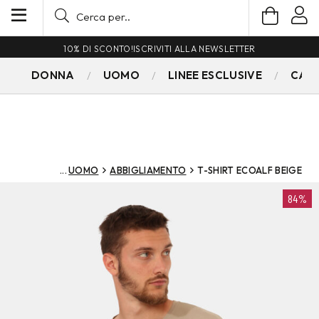
10% DI SCONTO!
ISCRIVITI ALLA NEWSLETTER
DONNA
UOMO
LINEE ESCLUSIVE
CAM
UOMO
ABBIGLIAMENTO
T-SHIRT ECOALF BEIGE
84%