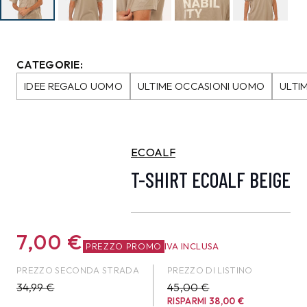
CATEGORIE:
IDEE REGALO UOMO
ULTIME OCCASIONI UOMO
ULTI
ECOALF
T-SHIRT ECOALF BEIGE
7,00
€
PREZZO PROMO
IVA INCLUSA
PREZZO SECONDA STRADA
PREZZO DI LISTINO
34,99
€
45,00 €
RISPARMI
38,00
€