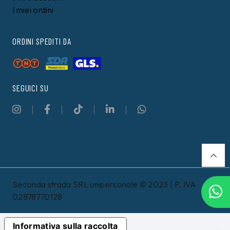
I miei ordini
ORDINI SPEDITI DA
SEGUICI SU
Seconda strada SRL unipersonale © 2023 | P. IVA
02878770128
Informativa sulla raccolta