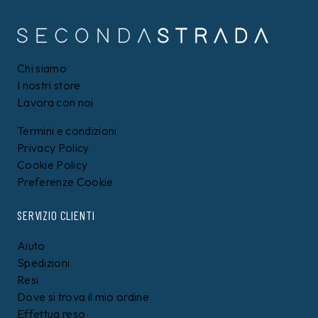
Chi siamo
I nostri store
Lavora con noi
Termini e condizioni
Privacy Policy
Cookie Policy
Preferenze Cookie
SERVIZIO CLIENTI
Aiuto
Spedizioni
Resi
Dove si trova il mio ordine
Effettua reso