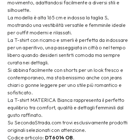
movimento, adattandosi facilmente a diversi stili e
silhouette.
La modella è alta 165 cm e indossa la taglia S,
mostrando una vestibilità versatile e femminile ideale
per outfit moderni e rilassati.
La T-shirt con ricamo e smerli è perfetta da indossare
per un aperitivo, una passeggiata in città o nel tempo
libero quando desideri sentirti comoda ma sempre
curata nei dettagli.
Si abbina facilmente con shorts per un look fresco e
contemporaneo, ma sta benissimo anche con jeans
chiari o gonne leggere per uno stile più romantico e
sofisticato.
La T-shirt MATERICA Bianca rappresenta il perfetto
equilibrio tra comfort, qualità e dettagli femminili dal
gusto raffinato.
Su SecondaStrada.com trovi esclusivamente prodotti
originali selezionati con attenzione.
Codice articolo:
DT6014 OB
.