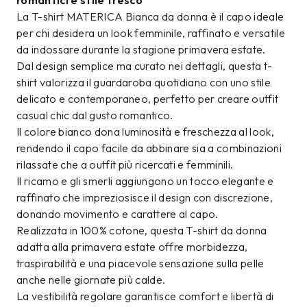
romantici e stile fresco
La T-shirt MATERICA Bianca da donna è il capo ideale
per chi desidera un look femminile, raffinato e versatile
da indossare durante la stagione primavera estate.
Dal design semplice ma curato nei dettagli, questa t-
shirt valorizza il guardaroba quotidiano con uno stile
delicato e contemporaneo, perfetto per creare outfit
casual chic dal gusto romantico.
Il colore bianco dona luminosità e freschezza al look,
rendendo il capo facile da abbinare sia a combinazioni
rilassate che a outfit più ricercati e femminili.
Il ricamo e gli smerli aggiungono un tocco elegante e
raffinato che impreziosisce il design con discrezione,
donando movimento e carattere al capo.
Realizzata in 100% cotone, questa T-shirt da donna
adatta alla primavera estate offre morbidezza,
traspirabilità e una piacevole sensazione sulla pelle
anche nelle giornate più calde.
La vestibilità regolare garantisce comfort e libertà di