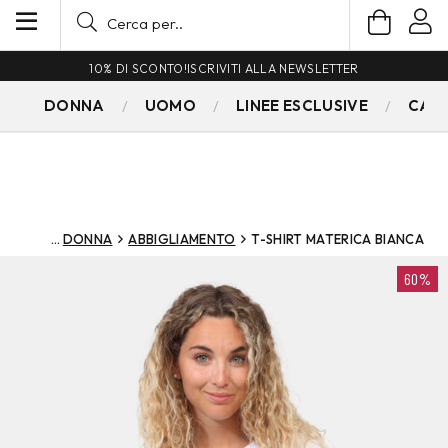
10% DI SCONTO!
ISCRIVITI ALLA NEWSLETTER
DONNA
UOMO
LINEE ESCLUSIVE
CAM
DONNA
ABBIGLIAMENTO
T-SHIRT MATERICA BIANCA
60%