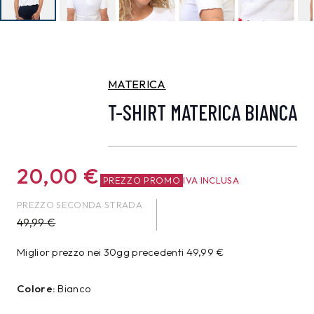
MATERICA
T-SHIRT MATERICA BIANCA
20,00
€
PREZZO PROMO
IVA INCLUSA
PREZZO SECONDA STRADA
49,99
€
Miglior prezzo nei 30gg precedenti
49,99
€
Colore:
Bianco