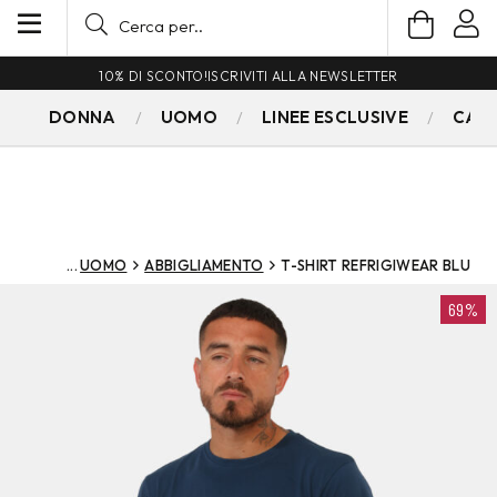
10% DI SCONTO!
ISCRIVITI ALLA NEWSLETTER
DONNA
UOMO
LINEE ESCLUSIVE
CAM
UOMO
ABBIGLIAMENTO
T-SHIRT REFRIGIWEAR BLU
69%