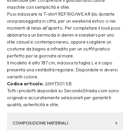
essenziale per completare il guardaroba casual
maschile con semplicità e stile.
Puoi indossare la T-shirt REFRIGIWEAR blu durante
una passeggiata in città, per un weekend estivo o nei
momenti di relax all’aperto. Per completare il look puoi
abbinarla a un bermuda in denim e sneakers per uno
stile casual e contemporaneo, oppure scegliere un
costume da bagno e infradito per un outfit pratico
perfetto per le giornate al mare.
Il modello è alto 187 cm, indossa la taglia L e il capo
presenta una vestibilità regolare. Disponibile in diversi
varianti colore.
Codice articolo:
26MTS01 SB
Tutti i prodotti disponibili su SecondaStrada.com sono
originali e accuratamente selezionati per garantirti
qualità, autenticità e stile.
COMPOSIZIONE MATERIALI