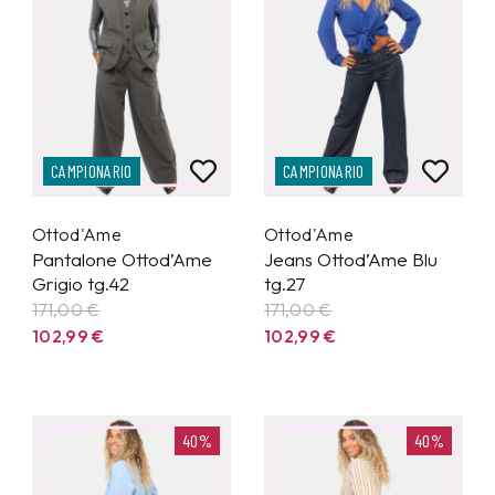
CAMPIONARIO
CAMPIONARIO
Ottod'Ame
Ottod'Ame
Pantalone Ottod’Ame
Jeans Ottod’Ame Blu
Grigio tg.42
tg.27
171,00 €
171,00 €
102,99
€
102,99
€
40%
40%