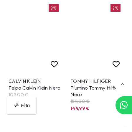
8%
9%
CALVIN KLEIN
TOMMY HILFIGER
Felpa Calvin Klein Nera
Piumino Tommy Hilfiger
Nero
109,00 €
159,00 €
99,99
€
Filtri
144,99
€