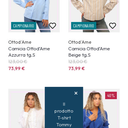
CAMPIONARIO
CAMPIONARIO
Ottod'Ame
Ottod'Ame
Camicia Ottod’Ame
Camicia Ottod’Ame
Azzurra tg.S
Beige tg.S
123,00 €
123,00 €
73,99
€
73,99
€
40%
40%
Il
prodotto
T-shirt
Tommy