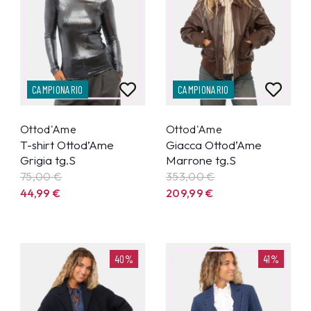
CAMPIONARIO
CAMPIONARIO
Ottod'Ame
Ottod'Ame
T-shirt Ottod’Ame
Giacca Ottod’Ame
Grigia tg.S
Marrone tg.S
75,00 €
353,00 €
44,99
€
209,99
€
40%
41%