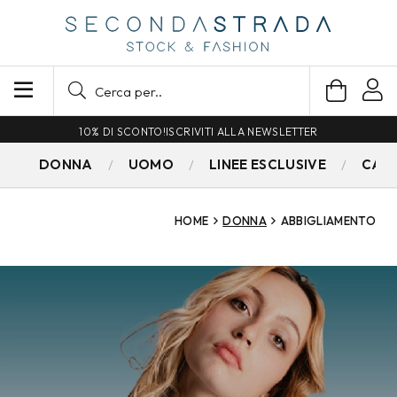
SPEDIZIONE GRATUITA PER ORDINI SUPERIORI A 79€
DONNA
UOMO
LINEE ESCLUSIVE
CAM
HOME
DONNA
ABBIGLIAMENTO