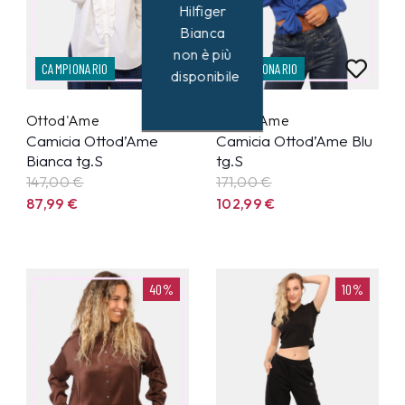
Hilfiger
Bianca
non è più
CAMPIONARIO
CAMPIONARIO
disponibile
Ottod'Ame
Ottod'Ame
Camicia Ottod’Ame
Camicia Ottod’Ame Blu
Bianca tg.S
tg.S
147,00 €
171,00 €
87,99
€
102,99
€
40%
10%