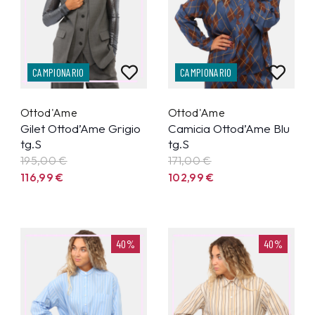
CAMPIONARIO
CAMPIONARIO
Ottod'Ame
Ottod'Ame
Gilet Ottod’Ame Grigio
Camicia Ottod’Ame Blu
tg.S
tg.S
195,00 €
171,00 €
116,99
€
102,99
€
40%
40%