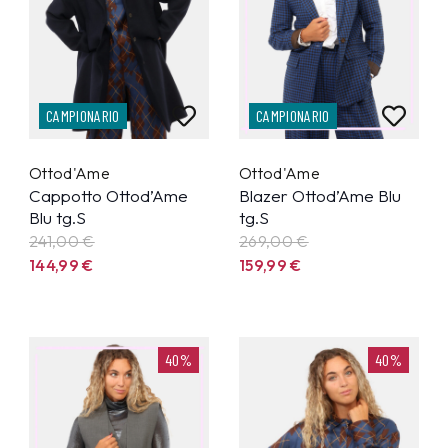
CAMPIONARIO
CAMPIONARIO
Ottod'Ame
Ottod'Ame
Cappotto Ottod’Ame
Blazer Ottod’Ame Blu
Blu tg.S
tg.S
241,00 €
269,00 €
144,99
€
159,99
€
40%
40%