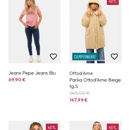
40%
CAMPIONARIO
Jeans Pepe Jeans Blu
Ottod'Ame
69,90
€
Parka Ottod’Ame Beige
tg.S
245,00 €
147,99
€
40%
40%