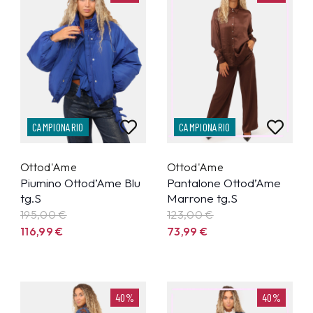
CAMPIONARIO
CAMPIONARIO
Ottod'Ame
Ottod'Ame
Piumino Ottod’Ame Blu
Pantalone Ottod’Ame
tg.S
Marrone tg.S
195,00 €
123,00 €
116,99
€
73,99
€
40%
40%