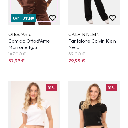
CAMPIONARIO
Ottod'Ame
CALVIN KLEIN
Camicia Ottod’Ame
Pantalone Calvin Klein
Marrone tg.S
Nero
147,00 €
89,00 €
87,99
€
79,99
€
10%
10%