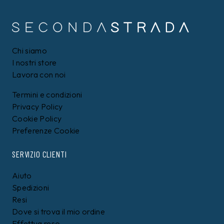
Chi siamo
I nostri store
Lavora con noi
Termini e condizioni
Privacy Policy
Cookie Policy
Preferenze Cookie
SERVIZIO CLIENTI
Aiuto
Spedizioni
Resi
Dove si trova il mio ordine
Effettua reso