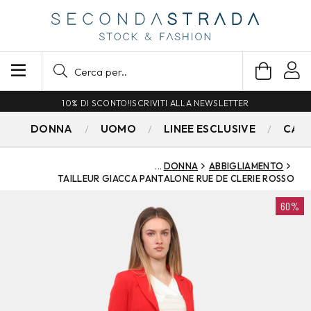
10% DI SCONTO!
ISCRIVITI ALLA NEWSLETTER
DONNA
UOMO
LINEE ESCLUSIVE
CAM
DONNA
ABBIGLIAMENTO
TAILLEUR GIACCA PANTALONE RUE DE CLERIE ROSSO
60%