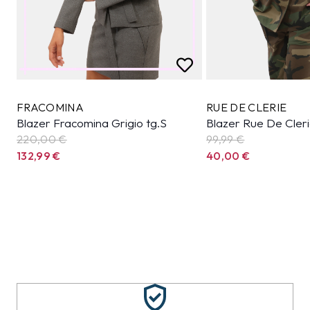
FRACOMINA
RUE DE CLERIE
Blazer Fracomina Grigio tg.S
Blazer Rue De Cler
220,00 €
99,99
€
132,99
€
40,00
€