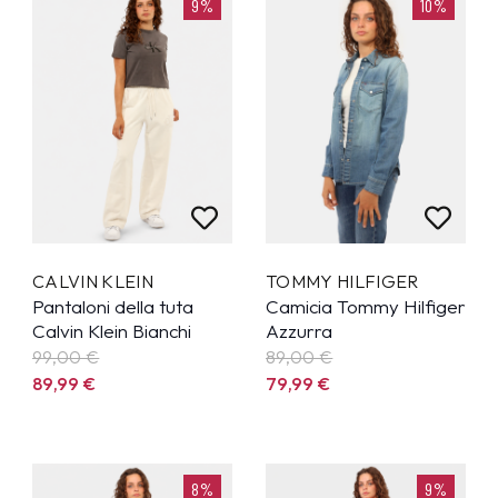
9%
10%
CALVIN KLEIN
TOMMY HILFIGER
Pantaloni della tuta
Camicia Tommy Hilfiger
Calvin Klein Bianchi
Azzurra
99,00 €
89,00 €
89,99
€
79,99
€
8%
9%