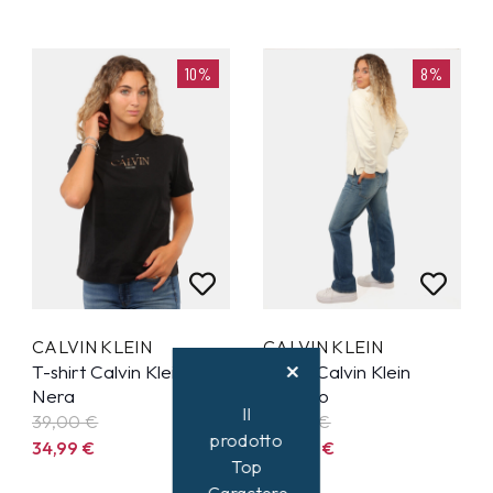
10%
8%
CALVIN KLEIN
CALVIN KLEIN
T-shirt Calvin Klein
Jeans Calvin Klein
Nera
Azzurro
Il
39,00 €
119,00 €
prodotto
34,99
€
109,99
€
Top