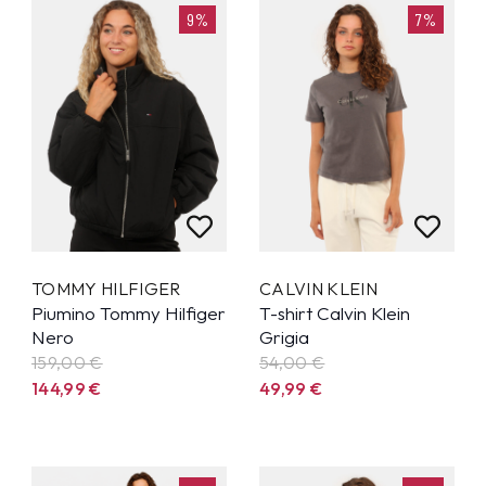
9%
7%
TOMMY HILFIGER
CALVIN KLEIN
Piumino Tommy Hilfiger
T-shirt Calvin Klein
Nero
Grigia
159,00 €
54,00 €
144,99
€
49,99
€