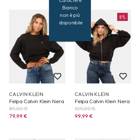
Caractere
Bianco
non è più
10%
8%
disponibile
CALVIN KLEIN
CALVIN KLEIN
Felpa Calvin Klein Nera
Felpa Calvin Klein Nera
89,00 €
109,00 €
79,99
€
99,99
€