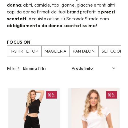
donna
: abiti, camicie, top, gonne, giacche e tanti altri
capi da donna firmati dai tuoi brand preferiti a
prezzi
scontati
! Acquista online su SecondaStrada.com
abbigliamento da donna scontatissimo
!
FOCUS ON
T-SHIRT E TOP
MAGLIERIA
PANTALONI
SET COORDI
Filtri
Elimina filtri
10%
10%