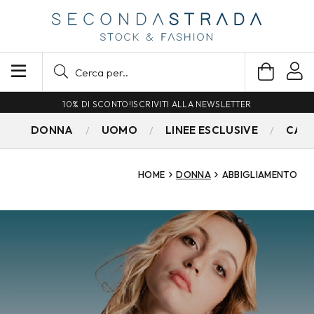
SPEDIZIONE GRATUITA PER ORDINI SUPERIORI A 79€
DONNA
UOMO
LINEE ESCLUSIVE
CAM
HOME
DONNA
ABBIGLIAMENTO