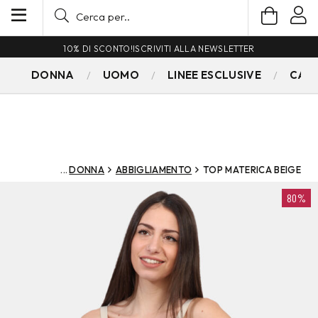
10% DI SCONTO!
ISCRIVITI ALLA NEWSLETTER
DONNA
UOMO
LINEE ESCLUSIVE
CAM
DONNA
ABBIGLIAMENTO
TOP MATERICA BEIGE
80%